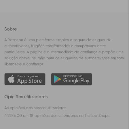
Sobre
A Yescapa é uma plataforma simples e segura de aluguer de
autocaravanas, furgões transformados e campervans entre
particulares. A página é o intermediário de confiança e propõe uma
solução chave-na-mão para os alugueres de autocaravanas em total
liberdade e confiança.
Opiniões utilizadores
As opiniões dos nossos utilizadores
4.22
/
5.00
em
18
opiniões dos utilizadores no Trusted Shops