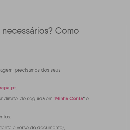
s necessários? Como
viagem, precisamos dos seus
capa.pt
.
Minha Conta
"
r direito, de seguida em "
e
entos:
 frente e verso do documento);