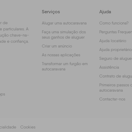
Serviços
Ajuda
r de
Alugar uma autocaravana
Como funciona?
 particulares. A
Faça uma simulação dos
Perguntas Frequen
olução chave-na-
seus ganhos de aluguer
Ajuda locatário
ade e confiança.
Criar um anúncio
Ajuda proprietário
As nossas aplicações
Seguro de alugue
Transformar um furgão em
Assistência
autocaravana
Contrato de alugu
Primeiros passos 
autocaravana
ops
Contactar-nos
cialidade
Cookies