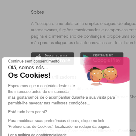
Sobre
A Yescapa é uma plataforma simples e segura de alugue
autocaravanas, furgões transformados e campervans entre
página é o intermediário de confiança e propõe uma s
mão para os alugueres de autocaravanas em total liberd
Continue sem consentimento
Olá, somos nós...
Os Cookies!
Opiniões utilizadores
Esperamos que o conteúdo deste site
As opiniões dos nossos utilizadores
lhe interesse antes de o incomodar,
4.18
/
5.00
em
17
opiniões dos utilizadores no Trusted Sh
mas gostaríamos de o acompanhar durante a sua visita para
permitir-lhe navegar nas melhores condições...
Está tudo bem por si?
Para modificar suas preferências depois, clique no link
'Preferências de Cookies', localizado no rodapé da página.
O blog
Termos e Condições de Utilização
Confiden
Ler a política de confidencialidade