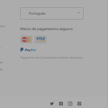
Português
tes
Meios de pagamentos seguros
r
Pagamento em 2 prestações também disponível.
er
de