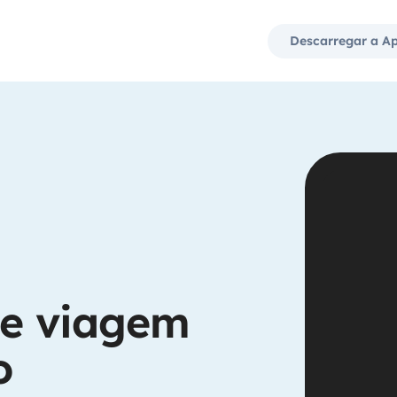
Descarregar a A
de viagem
o