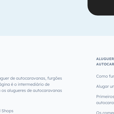
ALUGUER
AUTOCAR
Como fun
uguer de autocaravanas, furgões
gina é o intermediário de
Alugar u
 os alugueres de autocaravanas
Primeiro
autocar
d Shops
Os comen