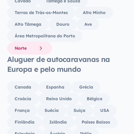
Cávado
Tâmega e Sousa
Terras de Trás-os-Montes
Alto Minho
Alto Tâmega
Douro
Ave
Área Metropolitana do Porto
Norte
Aluguer de autocaravanas na
Europa e pelo mundo
Canada
Espanha
Grécia
Croácia
Reino Unido
Bélgica
França
Suécia
Suíça
USA
Finlândia
Islândia
Países Baixos
Eslovénia
Áustria
Itália