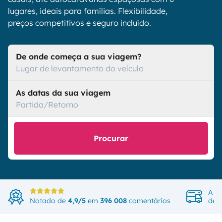
lugares, ideais para famílias. Flexibilidade,
preços competitivos e seguro incluído.
De onde começa a sua viagem?
Lugar de levantamento do veículo
As datas da sua viagem
Partida/Retorno
Procurar
A m
Notado de
4,9/5
em
396 008
comentários
de v