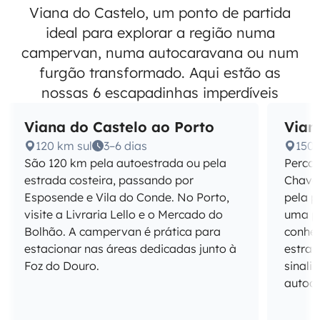
Viana do Castelo, um ponto de partida
ideal para explorar a região numa
campervan, numa autocaravana ou num
furgão transformado. Aqui estão as
nossas 6 escapadinhas imperdíveis
Viana do Castelo ao Porto
Vian
120 km sul
3–6 dias
150 
São 120 km pela autoestrada ou pela
Percor
estrada costeira, passando por
Chaves
Esposende e Vila do Conde. No Porto,
pela p
visite a Livraria Lello e o Mercado do
uma p
Bolhão. A campervan é prática para
conhec
estacionar nas áreas dedicadas junto à
estra
Foz do Douro.
sinali
autoca