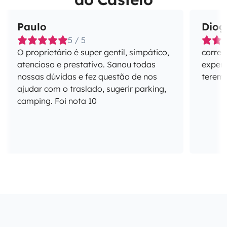
Paulo
Diog
5 / 5
O proprietário é super gentil, simpático,
correu
atencioso e prestativo. Sanou todas
experi
nossas dúvidas e fez questão de nos
terem 
ajudar com o traslado, sugerir parking,
camping. Foi nota 10