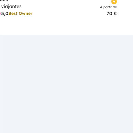
 viajantes
A partir de
5,0
70 €
Best Owner