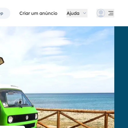
Criar um anúncio
Ajuda
pp