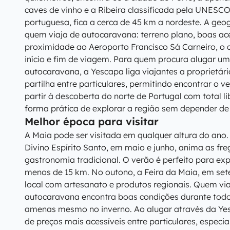
caves de vinho e a Ribeira classificada pela UNESC
portuguesa, fica a cerca de 45 km a nordeste. A geo
quem viaja de autocaravana: terreno plano, boas ace
proximidade ao Aeroporto Francisco Sá Carneiro, o qu
início e fim de viagem. Para quem procura alugar 
autocaravana, a Yescapa liga viajantes a proprietári
partilha entre particulares, permitindo encontrar o v
partir à descoberta do norte de Portugal com total
forma prática de explorar a região sem depender de 
Melhor época para visitar
A Maia pode ser visitada em qualquer altura do ano.
Divino Espírito Santo, em maio e junho, anima as fre
gastronomia tradicional. O verão é perfeito para expl
menos de 15 km. No outono, a Feira da Maia, em set
local com artesanato e produtos regionais. Quem v
autocaravana encontra boas condições durante tod
amenas mesmo no inverno. Ao alugar através da Yesc
de preços mais acessíveis entre particulares, espec