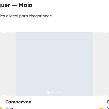
guer — Maia
tica e ideal para chegar onde
Campervan
Maia
M