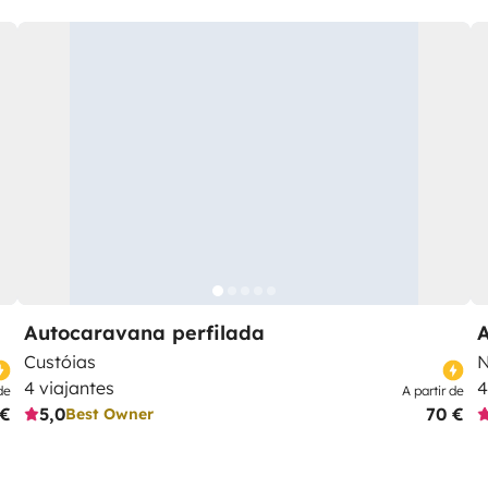
Autocaravana perfilada
Custóias
N
4 viajantes
4
de
A partir de
 €
5,0
70 €
Best Owner