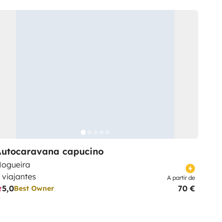
Autocaravana capucino
ogueira
 viajantes
A partir de
5,0
70 €
Best Owner