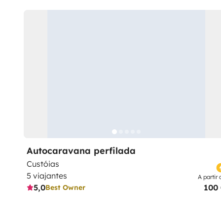
Autocaravana perfilada
Custóias
5 viajantes
A partir 
5,0
100
Best Owner