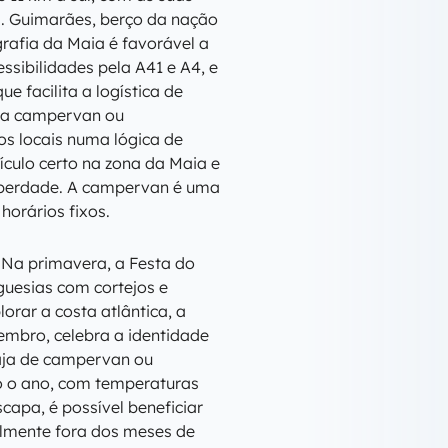
O. Guimarães, berço da nação
grafia da Maia é favorável a
ssibilidades pela A41 e A4, e
e facilita a logística de
uma campervan ou
os locais numa lógica de
eículo certo na zona da Maia e
 liberdade. A campervan é uma
horários fixos.
 Na primavera, a Festa do
guesias com cortejos e
orar a costa atlântica, a
embro, celebra a identidade
iaja de campervan ou
o o ano, com temperaturas
apa, é possível beneficiar
ialmente fora dos meses de