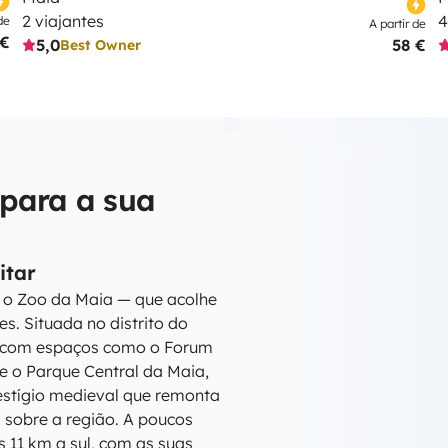
2 viajantes
4
de
A partir de
 €
5,0
58 €
Best Owner
 para a sua
itar
 o Zoo da Maia — que acolhe
s. Situada no distrito do
e com espaços como o Forum
e o Parque Central da Maia,
vestígio medieval que remonta
a sobre a região. A poucos
s 11 km a sul, com as suas