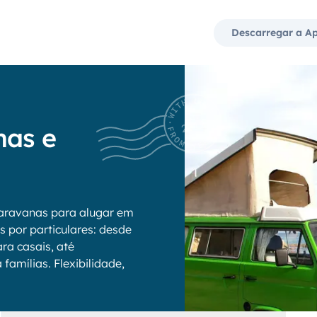
Descarregar a A
nas e
aravanas para alugar em
s por particulares: desde
ra casais, até
amílias. Flexibilidade,