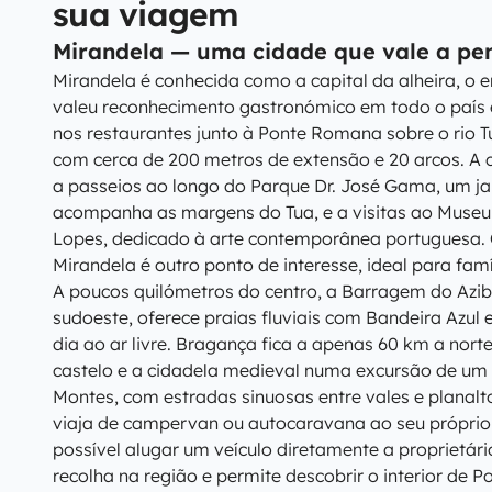
sua viagem
Mirandela — uma cidade que vale a pen
Mirandela é conhecida como a capital da alheira, o e
valeu reconhecimento gastronómico em todo o país 
nos restaurantes junto à Ponte Romana sobre o rio 
com cerca de 200 metros de extensão e 20 arcos. A
a passeios ao longo do Parque Dr. José Gama, um jar
acompanha as margens do Tua, e a visitas ao Museu 
Lopes, dedicado à arte contemporânea portuguesa. 
Mirandela é outro ponto de interesse, ideal para fam
A poucos quilómetros do centro, a Barragem do Azib
sudoeste, oferece praias fluviais com Bandeira Azul 
dia ao ar livre. Bragança fica a apenas 60 km a nort
castelo e a cidadela medieval numa excursão de um 
Montes, com estradas sinuosas entre vales e planal
viaja de campervan ou autocaravana ao seu próprio
possível alugar um veículo diretamente a proprietários
recolha na região e permite descobrir o interior de P