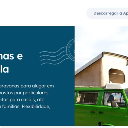
Descarregar a A
nas e
la
aravanas para alugar em
ostos por particulares:
tas para casais, até
amílias. Flexibilidade,