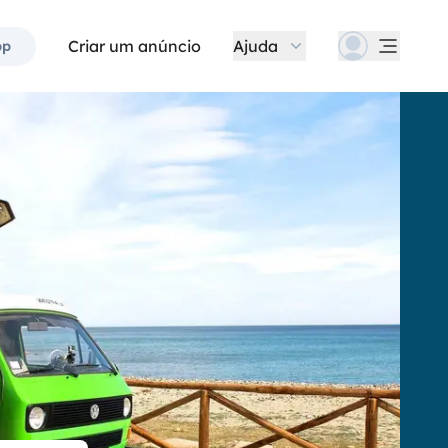
Criar um anúncio
Ajuda
pp