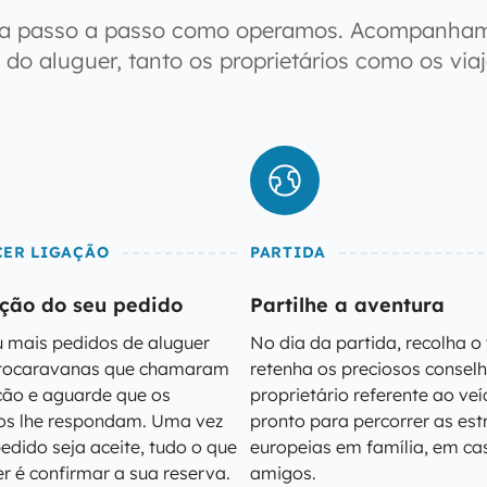
a passo a passo como operamos. Acompanha
 do aluguer, tanto os proprietários como os viaj
CER LIGAÇÃO
PARTIDA
ção do seu pedido
Partilhe a aventura
 mais pedidos de aluguer
No dia da partida, recolha o 
utocaravanas que chamaram
retenha os preciosos consel
ção e aguarde que os
proprietário referente ao veí
ios lhe respondam. Uma vez
pronto para percorrer as es
edido seja aceite, tudo o que
europeias em família, em cas
r é confirmar a sua reserva.
amigos.