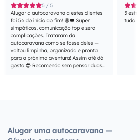
5 / 5
Alugar a autocaravana a estes clientes
5 estr
foi 5⭐ do início ao fim! 😄🚐 Super
tudo 
simpáticos, comunicação top e zero
complicações. Trataram da
autocaravana como se fosse deles —
voltou limpinha, organizada e pronta
para a próxima aventura! Assim até dá
gosto 😎 Recomendo sem pensar duas
vezes e ficam desde já convidados para
a próxima viagem!
Alugar uma autocaravana —