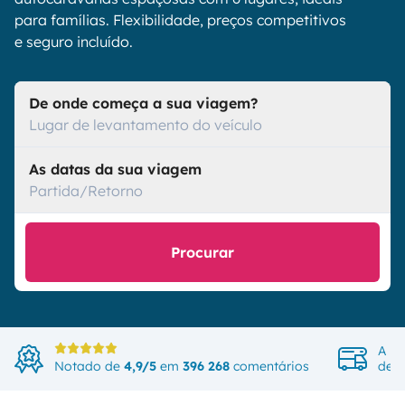
para famílias. Flexibilidade, preços competitivos
e seguro incluído.
De onde começa a sua viagem?
Lugar de levantamento do veículo
As datas da sua viagem
Partida/Retorno
Procurar
A ma
Notado de
4,9/5
em
396 268
comentários
de v