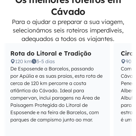
Cávado
Para o ajudar a preparar a sua viagem,
selecionámos seis roteiros imperdíveis,
adequados a todos os viajantes.
Rota do Litoral e Tradição
Circ
120 km
3–5 dias
90 
De Esposende a Barcelos, passando
Com ce
por Apúlia e as suas praias, esta rota de
Cávado
cerca de 120 km percorre a costa
Pened
atlântica do Cávado. Ideal para
Alberg
campervan, inclui paragens na Área de
Albuf
Paisagem Protegida do Litoral de
para 
Esposende e na feira de Barcelos, com
estrad
parques de campismo junto ao mar.
é um b