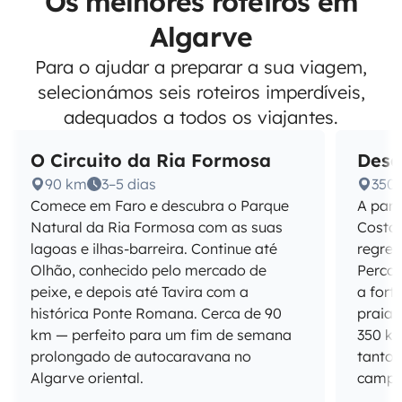
Os melhores roteiros em
Algarve
Para o ajudar a preparar a sua viagem,
selecionámos seis roteiros imperdíveis,
adequados a todos os viajantes.
O Circuito da Ria Formosa
Desc
90 km
3–5 dias
350
Comece em Faro e descubra o Parque
A part
Natural da Ria Formosa com as suas
Costa 
lagoas e ilhas-barreira. Continue até
regres
Olhão, conhecido pelo mercado de
Percor
peixe, e depois até Tavira com a
a fort
histórica Ponte Romana. Cerca de 90
praias
km — perfeito para um fim de semana
350 km
prolongado de autocaravana no
tanto
Algarve oriental.
campe