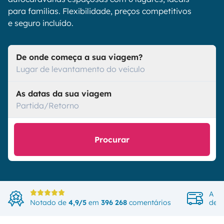
para famílias. Flexibilidade, preços competitivos
e seguro incluído.
De onde começa a sua viagem?
Lugar de levantamento do veículo
As datas da sua viagem
Partida/Retorno
Procurar
A ma
Notado de
4,9/5
em
396 268
comentários
de v