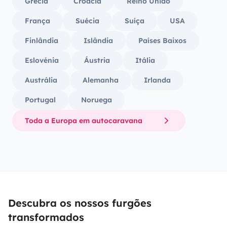
Grécia
Croácia
Reino Unido
França
Suécia
Suíça
USA
Finlândia
Islândia
Países Baixos
Eslovénia
Áustria
Itália
Austrália
Alemanha
Irlanda
Portugal
Noruega
Toda a Europa em autocaravana
Descubra os nossos furgões
transformados