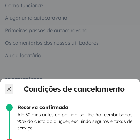
Como funciona?
Alugar uma autocaravana
Primeiros passos de autocaravana
Os comentários dos nossos utilizadores
Ajuda locatário
PROPRIETÁRIOS
Condições de cancelamento
Criar um anúncio
Contrato de aluguer
Reserva confirmada
Até 30 dias antes da partida, ser-lhe-ão reembolsados
Seguro de aluguer
95% do custo do aluguer, excluindo seguros e taxas de
serviço.
Assistências de aluguer