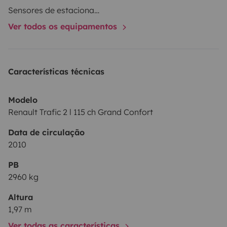
Réserve de 20 et 25 litres d’eau claire (et réserve eau
Sensores de estacionamento
grise de 16 litres).
Ver todos os equipamentos
Seuls équipements absents : WC, douche.
Características técnicas
Possibilité de récupérer et laisser le van sur Clermont
en Genevois, Gare de Seyssel-Corbonod, ou Annecy
Modelo
(en fonction des dates et durées de location).
Renault Trafic 2 l 115 ch Grand Confort
Data de circulação
2010
PB
2960 kg
Altura
1,97 m
Ver todas as características