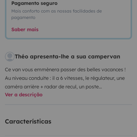
Pagamento seguro
Mais conforto com as nossas facilidades de
pagamento
Saber mais
Théo apresenta-lhe a sua campervan
Ce van vous emmènera passer des belles vacances !
Au niveau conduite : il a 6 vitesses, le régulateur, une
caméra arrière + radar de recul, un poste
Ver a descrição
radio/bluetooth, climatisation. Il roule très bien en
montagne. Vous pourrez aller en Suisse par l’autoroute
sans problème car il a la vignette Suisse.
Características
Au niveau du sommeil : il y a un vrai lit 2 places (Lit