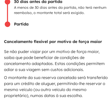
30 dias antes da partida
Ajuda proprietário
A menos de 30 dias antes da partida, não terá nenhum
reembolso, o montante total será exigido.
Partida
Modos de pagamento seguros
Cancelamento flexível por motivo de força maior
Pagamento em prestações
Se não puder viajar por um motivo de força maior,
saiba que pode beneficiar de condições de
cancelamento adaptadas. Estas condições permitem
Descarregar na
Disponível na
adiar a sua viagem sem custos adicionais.
Apple Store
Google Play
O montante da sua reserva cancelada será transferido
para um crédito de aluguer, permitindo-lhe reservar o
mesmo veículo (ou outro veículo do mesmo
proprietário), numas datas à sua escolha.
O blog
Contactos
Recrutamento
CGU
Confidencialidade
Cookies