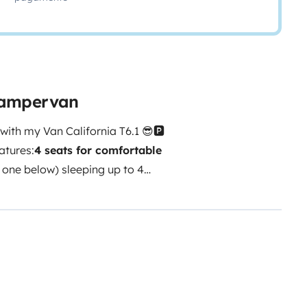
campervan
with my Van California T6.1 😎
🅿️
atures:
4 seats for comfortable
 one below) sleeping up to 4
s, sink with 30-litre water supply
epans...).
Shower
Stationary

1 Hammock
📲 Book now for a