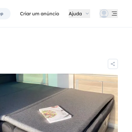
Criar um anúncio
Ajuda
pp