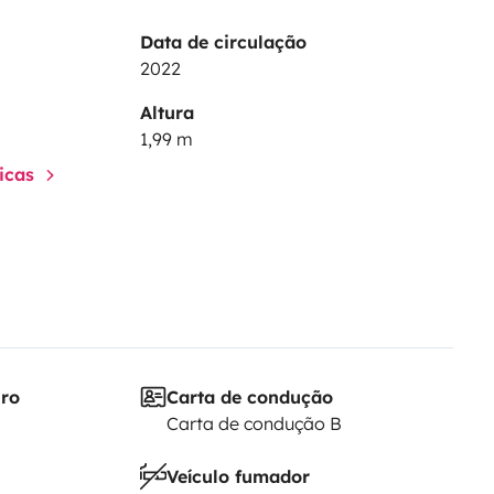
Data de circulação
2022
Altura
1,99 m
ticas
iro
Carta de condução
Carta de condução B
Veículo fumador