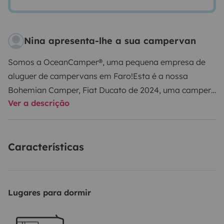
Nina apresenta-lhe a sua campervan
Somos a OceanCamper®, uma pequena empresa de
aluguer de campervans em Faro!
Esta é a nossa
Bohemian Camper, Fiat Ducato de 2024, uma camper
Ver a descrição
acolhedora que lhe oferece todo o conforto para
dormir bem, cozinhar, tomar um duche ao ar livre e
uma cama verdadeiramente espaçosa (200x180).
Características
Inclui roupa de cama completa para 3 pessoas, 3
toalhas, tudo para cozinhar e comer, um grande
frigorífico elétrico, painel solar, uma mesa e 3 cadeiras
de exterior. Há muito espaço para a sua bagagem,
Lugares para dormir
pranchas de surf e equipamento de campismo. A zona
de dormir tem 5 janelas, 3 das quais equipadas com