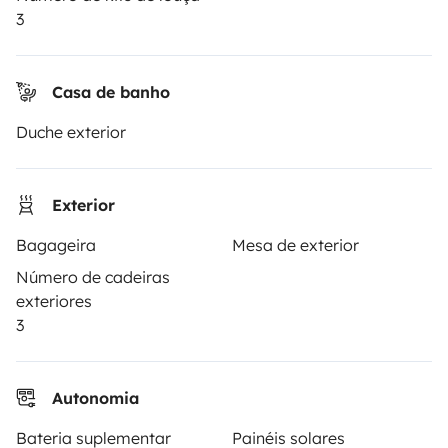
3
Assistências de aluguer
Ajuda proprietário
Casa de banho
Duche exterior
Modos de pagamento seguros
Exterior
Bagageira
Mesa de exterior
Pagamento em prestações
Número de cadeiras
exteriores
Descarregar na
Disponível na
3
Apple Store
Google Play
Autonomia
O blog
Contactos
Recrutamento
CGU
Bateria suplementar
Painéis solares