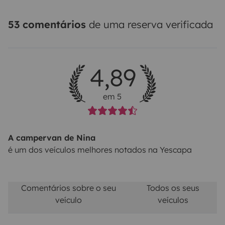
de ativação única de 15€, mais os portagens. Se
preferir evitar autoestradas, há sempre uma estrada
53 comentários
de uma reserva verificada
alternativa gratuita.
Depósito de combustível não
cheio no check-out: Taxa de reabastecimento de 30€ +
custo do diesel x 23% IVA.
Taxa para animais de
4,89
estimação: 50€
em 5
A campervan de Nina
é um dos veículos melhores notados na Yescapa
Comentários sobre o seu
Todos os seus
veículo
veículos