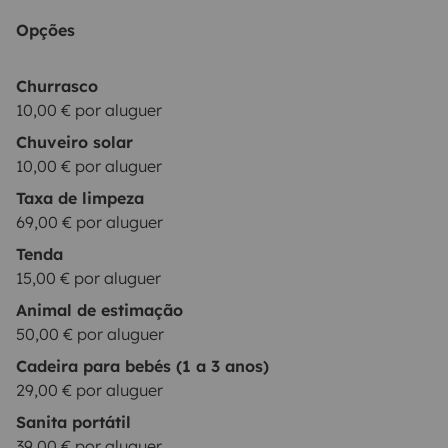
campismo até 2 pessoas: 15€/dia
🚽|WC QUÍMICO|
Opções
39€/reserva. Nota: é obrigatório devolver o depósito
de águas cinzas vazio, lavado e com o depósito de
Churrasco
água cheio.
💺|CADEIRINHA DE BEBÉ| Assento para
10,00 € por aluguer
criança 9-36 kg: 29€/reserva
Estas opções estão
Chuveiro solar
disponíveis até esgotar o stock.
REQUISITOS:
O
10,00 € por aluguer
condutor deve possuir uma carta de condução válida
Taxa de limpeza
há pelo menos 1 ano na altura da chegada.
69,00 € por aluguer
Condutores com menos de 23 anos são obrigados a
Tenda
contratar um seguro adicional para CONDUTORES
15,00 € por aluguer
JOVENS.
Ser um condutor responsável e
Animal de estimação
cuidadoso.
Praticar um campismo sustentável, não
50,00 € por aluguer
deixando lixo (ex.: papel higiénico) na
Cadeira para bebés (1 a 3 anos)
natureza.
OPÇÕES DE SEGURO:
BÁSICO (preço: 0€):
29,00 € por aluguer
Depósito de segurança: 2000€; Paga no máximo
Sanita portátil
2000€ em caso de danos no veículo. É permitido um
39,00 € por aluguer