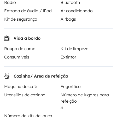
Rádio
Bluetooth
ALUGUER DE AUTOCARAVANAS
Entrada de áudio / iPod
Ar condicionado
Como funciona?
Kit de segurança
Airbags
Alugar uma autocaravana
Primeiros passos de autocaravana
Vida a bordo
Os comentários dos nossos utilizadores
Roupa de cama
Kit de limpeza
Consumíveis
Extintor
Ajuda locatário
Cozinha/ Área de refeição
PROPRIETÁRIOS
Máquina de café
Frigorífico
Criar um anúncio
Utensílios de cozinha
Número de lugares para
refeição
Contrato de aluguer
3
Seguro de aluguer
Número de kits de louça