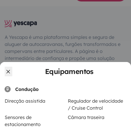
A Yescapa é uma plataforma simples e segura de
aluguer de autocaravanas, furgões transformados e
campervans entre particulares. A página é o
intermediário de confiança e propõe uma solução
chave-na-mão para os alugueres de autocaravanas
Equipamentos
em total liberdade e confiança.
4.18/5 de 543 comentários de utilizadores no Trusted
Condução
Shops
Direcção assistida
Regulador de velocidade
/ Cruise Control
Instagram
X
Pinterest
Facebook
Sensores de
Câmara traseira
estacionamento