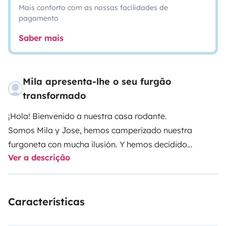
Mais conforto com as nossas facilidades de
pagamento
Saber mais
Mila apresenta-lhe o seu furgão
transformado
¡Hola! Bienvenido a nuestra casa rodante.
Somos Mila y Jose, hemos camperizado nuestra
furgoneta con mucha ilusión. Y hemos decidido
Ver a descrição
compartir con vosotros esa experiencia única.
Nuestra Camper es el modelo más alto de la gama,
completamente autosuficiente en la carretera y en la
Características
naturaleza, gracias a su gran depósito de 150 litros de
aguas limpias y 90 de aguas negras.
Dispone de gran