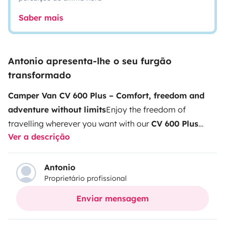
Saber mais
Antonio apresenta-lhe o seu furgão
transformado
Camper Van CV 600 Plus – Comfort, freedom and
adventure without limits
Enjoy the freedom of
travelling wherever you want with our
CV 600 Plus
Ver a descrição
camper van
, a modern, comfortable and easy-to-
drive motorhome, perfect for road trips, holidays and
long journeys. Its compact 6-meter size makes it easy
Antonio
Proprietário profissional
to handle, while still offering all the equipment you
need to travel like at home.
Fully equipped with
large
Enviar mensagem
bed, complete kitchen, bathroom with shower,
heating, ventilation and generous storage space
,