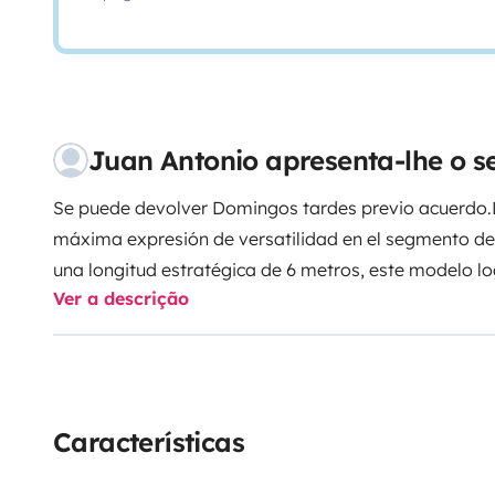
Juan Antonio apresenta-lhe o s
Se puede devolver Domingos tardes previo acuerdo.
máxima expresión de versatilidad en el segmento d
una longitud estratégica de 6 metros, este modelo lo
Ver a descrição
maniobrabilidad excepcional con una capacidad sorp
configuración de doble cama trasera dispuesta en lit
de cuatro aventureros. Ideal para hasta 4 personas,
almacenaje interior, usando la cama superior.
Bajo el
garantiza una respuesta ágil y solvente, permitiend
Características
trayectos por autopista con total confianza. Su habi
aprovechamiento milimétrico del espacio, ofreciend