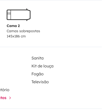
culo predilecto para quienes
idad de una autocaravana.
Cama 2
Camas sobrepostas
145x186 cm
Sanita
Kit de louça
Fogão
Televisão
tório
ntos