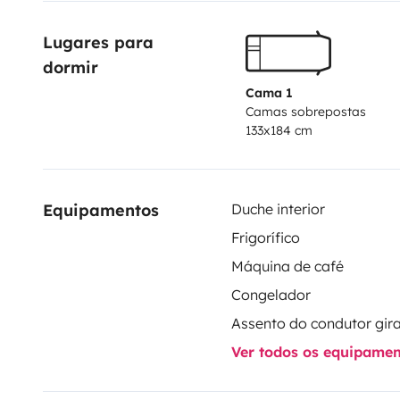
una cocina equipada para la vida nómada. Es el vehí
Lugares para 
desean la discreción de una camper con la funcional
dormir
Cama 1
Camas sobrepostas
133x184 cm
Equipamentos
Duche interior
Frigorífico
Máquina de café
Congelador
Assento do condutor gira
Ver todos os equipame