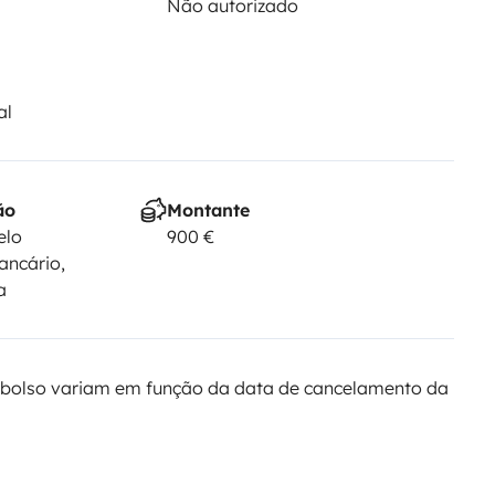
Não autorizado
al
ão
Montante
elo
900 €
ancário,
a
bolso variam em função da data de cancelamento da