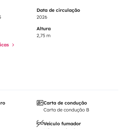
Data de circulação
5
2026
Altura
2,75 m
ticas
iro
Carta de condução
Carta de condução B
Veículo fumador