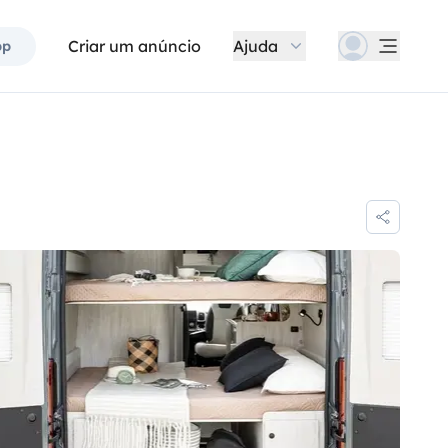
Criar um anúncio
Ajuda
pp