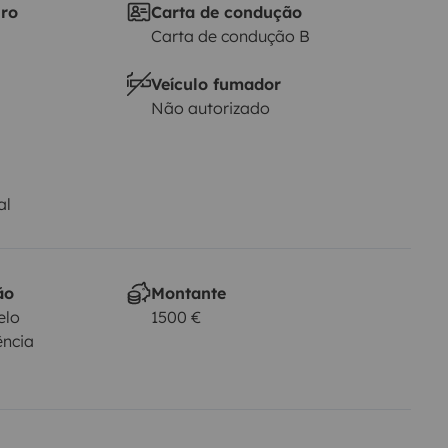
iro
Carta de condução
Carta de condução B
Veículo fumador
Não autorizado
al
ão
Montante
elo
1500 €
ência