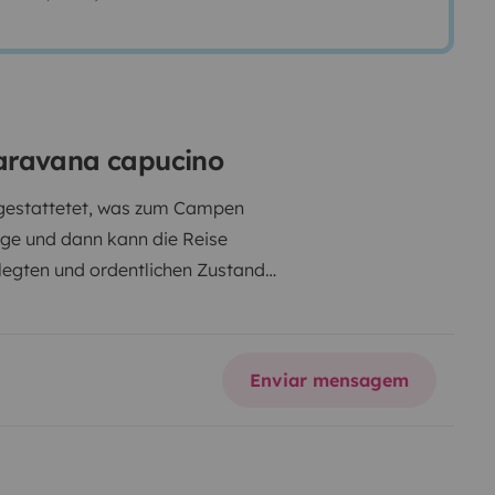
caravana capucino
sgestattetet, was zum Campen
inge und dann kann die Reise
legten und ordentlichen Zustand.
 Highlights sind unter anderem
großer Öffnung, einer separaten
eles mehr.
Enviar mensagem