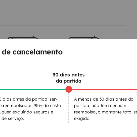
 de cancelamento
Cama 2
Cama 3
Cama transversal
Cama capucino
150x200 cm
160x200 cm
30 dias antes
da partida
0 dias antes da partida, ser-
A menos de 30 dias antes da
Sanita
ão reembolsados 95% do custo
partida, não terá nenhum
uguer, excluindo seguros e
reembolso, o montante total s
Frigorífico
 de serviço.
exigido.
Consumíveis
Direcção assistida