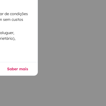
iar de condições
m sem custos
aluguer,
ietário),
Saber mais