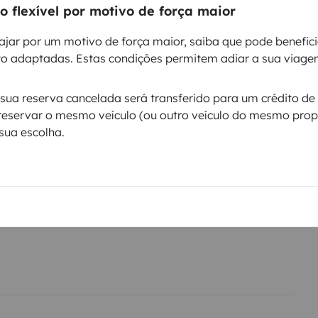
 flexível por motivo de força maior
Regulador de velocidade / Cruise Control
ntos
ajar por um motivo de força maior, saiba que pode benefic
o adaptadas. Estas condições permitem adiar a sua viage
Data de circulação
ua reserva cancelada será transferido para um crédito de 
2014
reservar o mesmo veículo (ou outro veículo do mesmo propr
sua escolha.
Altura
3,1 m
ticas