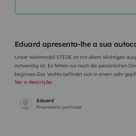
Eduard apresenta-lhe a sua auto
Unser Wohnmobil STEDE ist mit allem Wichtigen au
notwendig ist. Es fehlen nur noch die persönlichen D
beginnen.
Das WoMo befindet sich in einem sehr gepf
Ver a descrição
Wir selbst sind ein Tier- und Rauchfreier Haushalt.
Die
eine sehr große Heckgarage mit viel Staufläche und 
Dusche, klappbares Alkovenbett, Tempomat... und vi
Eduard
Proprietário particular