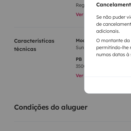
Cancelamento
Ver todos os equipame
Se não puder vi
de cancelament
adicionais.
Características 
Modelo
O montante da s
Sunlight Sunlight A70
permitindo-lhe 
técnicas
numas datas à 
PB
3500 kg
Ver todas as caracterís
Condições do aluguer