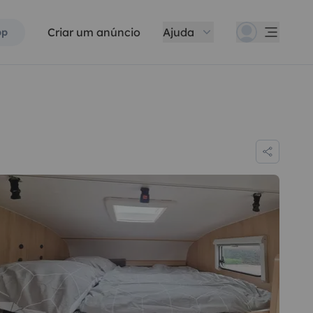
Criar um anúncio
Ajuda
pp