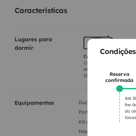
Características
Lugares para 
dormir
Condições
Cama 1
Cama de montar e
desmontar
Reserva
100x185 cm
confirmada
Até 3
Equipamentos
Duche interior
lhe-
do al
Porta-bicicletas
taxas
Kit de louça
Máquina de café