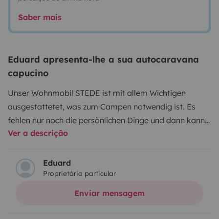
Saber mais
Eduard apresenta-lhe a sua autocaravana
capucino
Unser Wohnmobil STEDE ist mit allem Wichtigen
ausgestattetet, was zum Campen notwendig ist. Es
fehlen nur noch die persönlichen Dinge und dann kann
Ver a descrição
die Reise beginnen.
Das WoMo befindet sich in einem
sehr gepflegten und ordentlichen Zustand. Wir selbst
sind ein Tier- und Rauchfreier Haushalt.
Die Highlights
Eduard
Proprietário particular
sind unter anderem eine sehr große Heckgarage mit
viel Staufläche und großer Öffnung, einer separaten
Enviar mensagem
Dusche, klappbares Alkovenbett, Tempomat... und
vieles mehr.