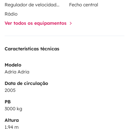
Regulador de velocidade / Cruise Control
Fecho central
entrega y recogida en Valencia y Alicante. Si tienes
Rádio
cualquier pregunta, no dudes en consultarnos.
Ver todos os equipamentos
Características técnicas
Modelo
Adria Adria
Data de circulação
2005
PB
3000 kg
Altura
1,94 m