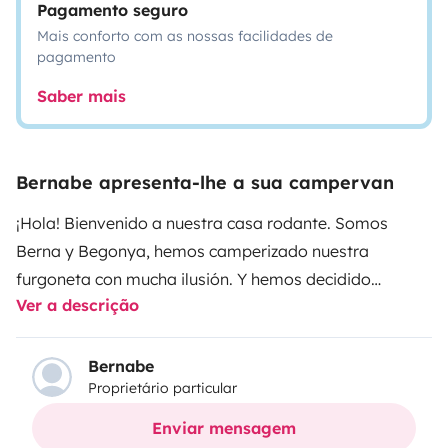
Pagamento seguro
Mais conforto com as nossas facilidades de
pagamento
Saber mais
Bernabe apresenta-lhe a sua campervan
¡Hola! Bienvenido a nuestra casa rodante. Somos
Berna y Begonya, hemos camperizado nuestra
furgoneta con mucha ilusión. Y hemos decidido
Ver a descrição
compartir con vosotros esa experiencia
única.
Equipamiento - Cama niño delantera (150x -
Calefacción estacionaria diesel Autoterm 2d - Asientos
Bernabe
Proprietário particular
delanteros giratorios, con la base scoperma - 2
armarios/maletas de 40L en ventanales traseros - 1
Enviar mensagem
armario/maleta de 50L en portón trasero - Mueble de