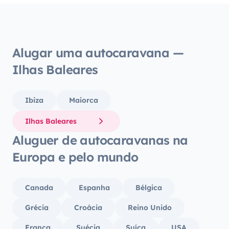
again and highly recommend them to
any other host! 😊🚐
Alugar uma autocaravana —
Ilhas Baleares
Ibiza
Maiorca
Ilhas Baleares
Aluguer de autocaravanas na
Europa e pelo mundo
Canada
Espanha
Bélgica
Grécia
Croácia
Reino Unido
França
Suécia
Suíça
USA