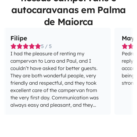
autocaravanas em Palma
de Maiorca
Filipe
May
5 / 5
I had the pleasure of renting my
Pedro 
campervan to Lara and Paul, and I
reply 
couldn’t have asked for better guests.
accom
They are both wonderful people, very
being 
friendly and respectful, and they took
strong
excellent care of the campervan from
the very first day. Communication was
always easy and pleasant, and they
treated the van as if it were their own. I
genuinely can’t point out a single issue
with the rental experience. I would
happily rent my campervan to them