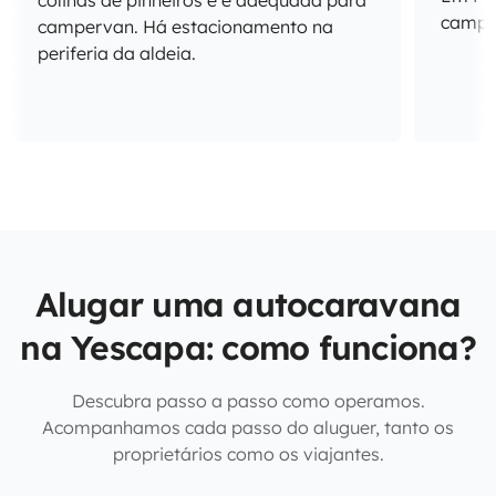
colinas de pinheiros e é adequada para
campis
campervan. Há estacionamento na
periferia da aldeia.
Alugar uma autocaravana
na Yescapa: como funciona?
Descubra passo a passo como operamos.
Acompanhamos cada passo do aluguer, tanto os
proprietários como os viajantes.