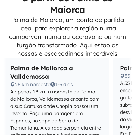
Maiorca
Palma de Maiorca, um ponto de partida
ideal para explorar a região numa
campervan, numa autocaravana ou num
furgão transformado. Aqui estão as
nossas 6 escapadinhas imperdíveis
Palma de Mallorca a
Palm
Valldemossa
55 k
A 55 k
28 km noroeste
1–3 dias
encont
A apenas 28 km a noroeste de Palma
grutas
de Mallorca, Valldemossa encanta com
subter
a sua Cartuxa onde Chopin passou um
desvio
inverno. Faça uma paragem em
do vid
Esporles, no sopé da Serra de
larga 
Tramuntana. A estrada serpenteia entre
Em Por