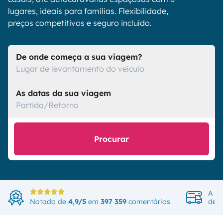
lugares, ideais para famílias. Flexibilidade,
preços competitivos e seguro incluído.
De onde começa a sua viagem?
Lugar de levantamento do veículo
As datas da sua viagem
Partida/Retorno
Procurar
A ma
Notado de
4,9/5
em
397 359
comentários
de v