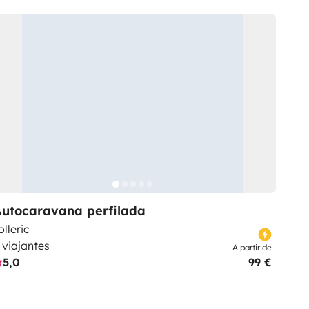
Autocaravana perfilada
olleric
 viajantes
A partir de
5,0
99 €