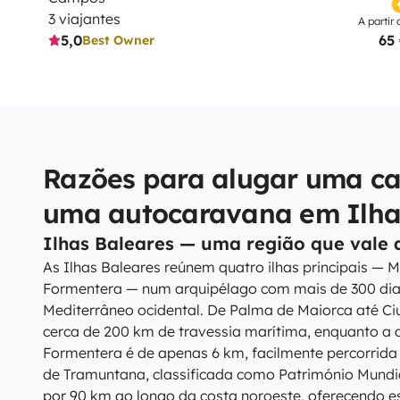
3 viajantes
A partir 
5,0
65
Best Owner
Razões para alugar uma c
uma autocaravana em Ilha
Ilhas Baleares — uma região que vale a
As Ilhas Baleares reúnem quatro ilhas principais — M
Formentera — num arquipélago com mais de 300 dias
Mediterrâneo ocidental. De Palma de Maiorca até Ci
cerca de 200 km de travessia marítima, enquanto a di
Formentera é de apenas 6 km, facilmente percorrida 
de Tramuntana, classificada como Património Mund
por 90 km ao longo da costa noroeste, oferecendo e