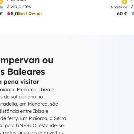
2 viajantes
3
de
A partir de
 €
5,0
60 €
Best Owner
ampervan ou
s Baleares
 pena visitar
aiorca, Menorca, Ibiza e
 de sol por ano no
utadella, em Menorca, são
stância entre Ibiza e
de ferry. Em Maiorca, a Serra
ial pela UNESCO, estende-se
stradas sinuosas com vistas