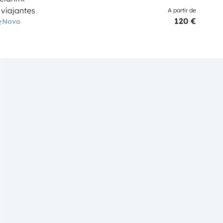
 viajantes
A partir de
120 €
Novo