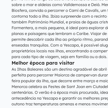
sobre o mar e aldeias como Valldemossa e Deià. Me
Biosfera, convida a percorrer o Camí de Cavalls, um 
contorna toda a ilha. Ibiza surpreende com o recinto
também Património Mundial, e praias de águas cris
Formentera, a mais pequena, é ideal para explorar
planas e paisagens que lembram o Caribe. Viajar de
permite descobrir cada ilha ao próprio ritmo, paran
enseadas tranquilas. Com a Yescapa, é possível alug
proprietários locais nas ilhas, encontrando a campe
para cada tipo de viagem, seja em família ou a dois.
Melhor época para visitar
As Ilhas Baleares são um destino agradável de abril
perfeita para percorrer Maiorca de campervan duran
feira popular da ilha, que decorre entre março e ma
Menorca celebra as Festes de Sant Joan em Ciutadel
centenárias. O verão é a época mais procurada, idea
antecedência na Yescapa e garantir os melhores preç
outono traz temperaturas amenas e menos moviment