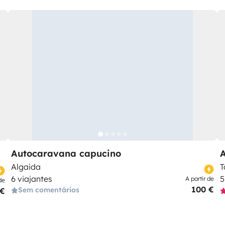
Autocaravana capucino
Algaida
T
6 viajantes
5
A partir de
de
100 €
Sem comentários
 €