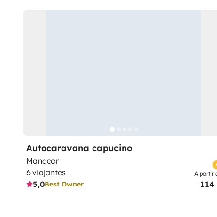
Autocaravana capucino
Manacor
6 viajantes
A partir 
5,0
114
Best Owner