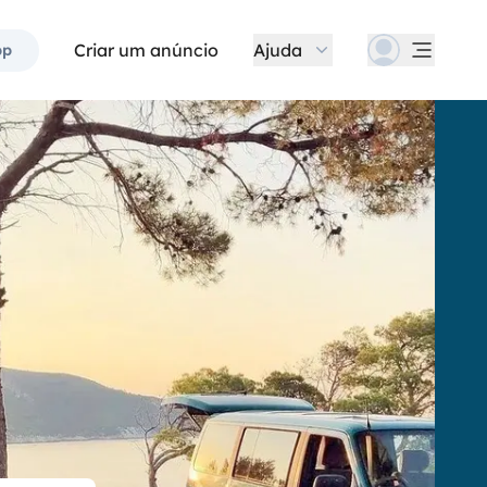
Criar um anúncio
Ajuda
pp