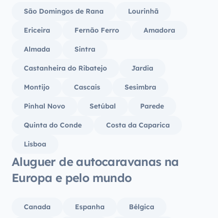
qualqu
São Domingos de Rana
Lourinhã
nos d
deles! Apetecia-me voltar atrás para a
Ericeira
Fernão Ferro
Amadora
semana
Almada
Sintra
as féria
Yescap
Castanheira do Ribatejo
Jardia
Montijo
Cascais
Sesimbra
Pinhal Novo
Setúbal
Parede
Quinta do Conde
Costa da Caparica
Lisboa
Aluguer de autocaravanas na
Europa e pelo mundo
Canada
Espanha
Bélgica