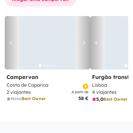
Campervan
Furgão transf
Costa de Caparica
Lisboa
2 viajantes
4 viajantes
A partir de
58 €
Novo
Best Owner
5,0
Best Owner