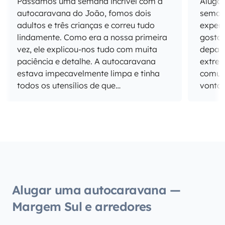
Passámos uma semana incrível com a
Alugá
autocaravana do João, fomos dois
semana
adultos e três crianças e correu tudo
experi
lindamente. Como era a nossa primeira
gostar ou não. 
vez, ele explicou-nos tudo com muita
depar
paciência e detalhe. A autocaravana
extrem
estava impecavelmente limpa e tinha
comuni
todos os utensílios de que
vontad
precisávamos. Recomendo vivamente!
em por
assim 
dele!)
pratos
acomo
cozinh
maravi
garage
Alugar uma autocaravana —
casset
Margem Sul e arredores
dispon
semana