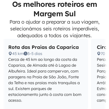
Os melhores roteiros em
Margem Sul
Para o ajudar a preparar a sua viagem,
selecionámos seis roteiros imperdíveis,
adequados a todos os viajantes.
Rota das Praias da Caparica
Circ
45 km
3–5 dias
70 
Cerca de 45 km ao longo da costa da
Percur
Caparica, de Almada até à Lagoa de
Sesimb
Albufeira. Ideal para campervan, com
Parque
paragens na Praia de São João, Fonte
Praia 
da Telha e nas praias mais tranquilas a
Arrábi
sul. Existem parques de
Estra
estacionamento junto à costa com bom
conse
acesso.
campe