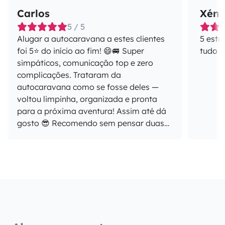
Carlos
Xéni
5 / 5
Alugar a autocaravana a estes clientes
5 estr
foi 5⭐ do início ao fim! 😄🚐 Super
tudo 
simpáticos, comunicação top e zero
complicações. Trataram da
autocaravana como se fosse deles —
voltou limpinha, organizada e pronta
para a próxima aventura! Assim até dá
gosto 😎 Recomendo sem pensar duas
vezes e ficam desde já convidados para
a próxima viagem!