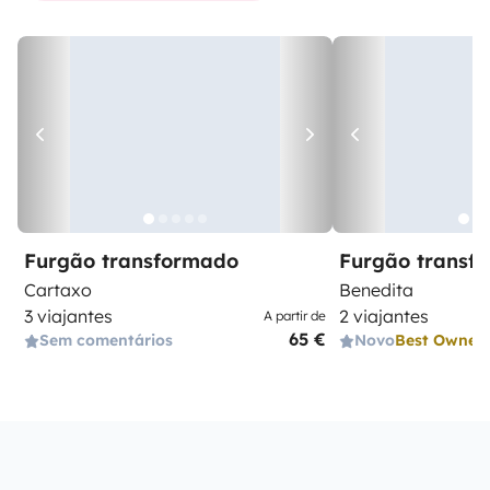
Furgão transformado
Furgão transf
Cartaxo
Benedita
3 viajantes
2 viajantes
A partir de
65 €
Sem comentários
Novo
Best Owner