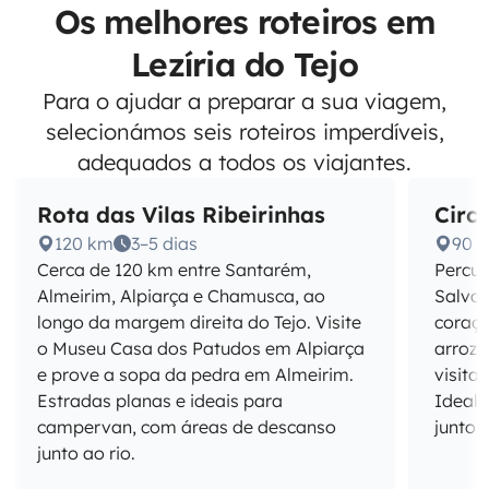
Os melhores roteiros em
Lezíria do Tejo
Para o ajudar a preparar a sua viagem,
selecionámos seis roteiros imperdíveis,
adequados a todos os viajantes.
Rota das Vilas Ribeirinhas
Circ
120 km
3–5 dias
90 
Cerca de 120 km entre Santarém,
Percur
Almeirim, Alpiarça e Chamusca, ao
Salvat
longo da margem direita do Tejo. Visite
coraçã
o Museu Casa dos Patudos em Alpiarça
arroza
e prove a sopa da pedra em Almeirim.
visita
Estradas planas e ideais para
Ideal 
campervan, com áreas de descanso
junto à
junto ao rio.