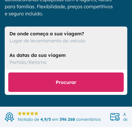
para famílias. Flexibilidade, preços competitivos
e seguro incluído.
De onde começa a sua viagem?
Lugar de levantamento do veículo
As datas da sua viagem
Partida/Retorno
Procurar
A ma
Notado de
4,9/5
em
396 268
comentários
de v