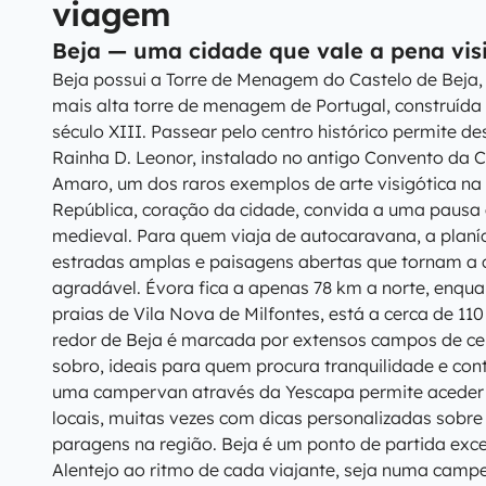
viagem
Beja — uma cidade que vale a pena vis
Beja possui a Torre de Menagem do Castelo de Beja,
mais alta torre de menagem de Portugal, construída 
século XIII. Passear pelo centro histórico permite d
Rainha D. Leonor, instalado no antigo Convento da C
Amaro, um dos raros exemplos de arte visigótica na 
República, coração da cidade, convida a uma pausa 
medieval. Para quem viaja de autocaravana, a planíc
estradas amplas e paisagens abertas que tornam a 
agradável. Évora fica a apenas 78 km a norte, enqua
praias de Vila Nova de Milfontes, está a cerca de 11
redor de Beja é marcada por extensos campos de cer
sobro, ideais para quem procura tranquilidade e con
uma campervan através da Yescapa permite aceder a
locais, muitas vezes com dicas personalizadas sobre
paragens na região. Beja é um ponto de partida exce
Alentejo ao ritmo de cada viajante, seja numa cam