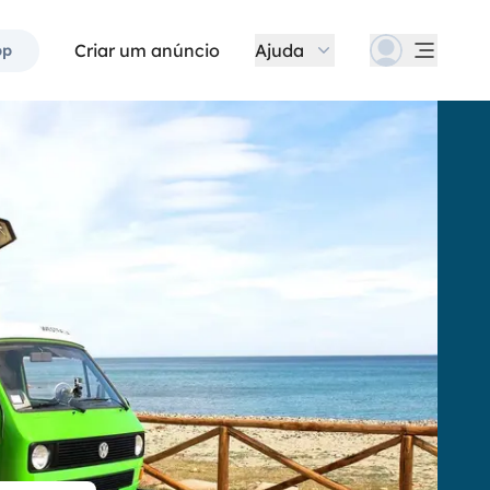
Criar um anúncio
Ajuda
pp