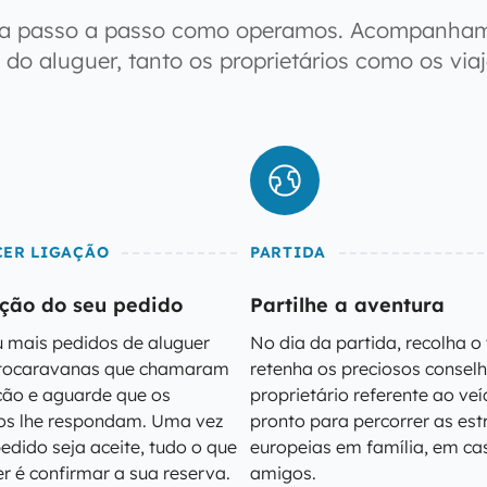
a passo a passo como operamos. Acompanha
 do aluguer, tanto os proprietários como os viaj
CER LIGAÇÃO
PARTIDA
ção do seu pedido
Partilhe a aventura
 mais pedidos de aluguer
No dia da partida, recolha o 
utocaravanas que chamaram
retenha os preciosos consel
ção e aguarde que os
proprietário referente ao veí
ios lhe respondam. Uma vez
pronto para percorrer as es
edido seja aceite, tudo o que
europeias em família, em cas
r é confirmar a sua reserva.
amigos.