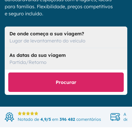
para famílias. Flexibilidade, preços competitivos
e seguro incluído.
De onde começa a sua viagem?
Lugar de levantamento do veículo
As datas da sua viagem
Partida/Retorno
Procurar
A ma
Notado de
4,9/5
em
396 482
comentários
de v