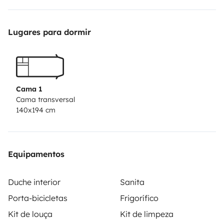
nicht geeignet, hohe Stufen, wenig Bewegungsraum,
hohes Bett, keine Einstiegshilfen.
Das Fahrzeug ist
Lugares para dormir
gereinigt (innen und aussen) zurück zu geben.
Einen
Waschplatz finden Sie auf der Rheinallee bei der Fa.
Roth oder in Kleinwinternheim im Industriegebiet. WC
Kassette ist zu leeren und zu reinigen, Abwasssertank
Cama 1
leeren. Bei Nichtbeachtung berechnen wir 150,-€
Cama transversal
140x194 cm
Reinigungspauschale, die wir von der Kaution
einbehalten.
Klingt blöd, scheint aber nicht anders zu
funktionieren
Equipamentos
Duche interior
Sanita
Porta-bicicletas
Frigorífico
Kit de louça
Kit de limpeza