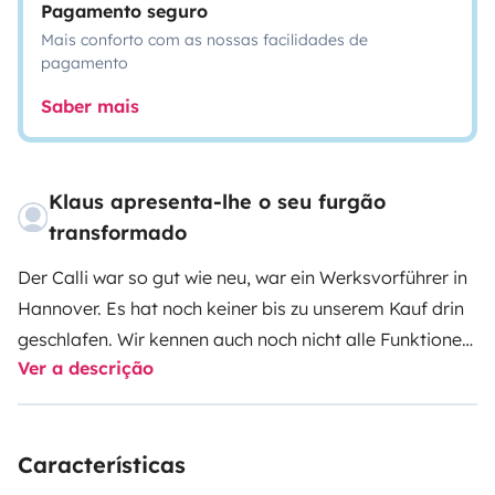
Pagamento seguro
Mais conforto com as nossas facilidades de
pagamento
Saber mais
Klaus apresenta-lhe o seu furgão
transformado
Der Calli war so gut wie neu, war ein Werksvorführer in
Hannover. Es hat noch keiner bis zu unserem Kauf drin
geschlafen. Wir kennen auch noch nicht alle Funktionen,
Ver a descrição
aber die dicke Bedienungsanleitung ist im Auto. Zur
Not Hilft auch das Internet.
Dieses WoMo ist
ausdrücklich nur für 2 Personen ausgestattet und
Características
geeignet, keine Kinderbetten, keine Zusatzbetten, keine
Tiere.
Falls Sie ein Handicap haben ist dieses Fahrzeug