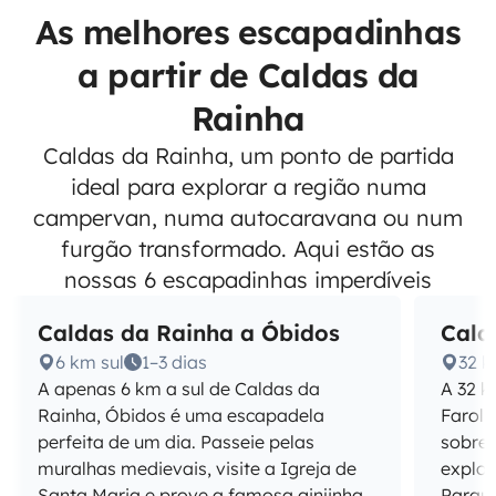
As melhores escapadinhas
a partir de Caldas da
Rainha
Caldas da Rainha, um ponto de partida
ideal para explorar a região numa
campervan, numa autocaravana ou num
furgão transformado. Aqui estão as
nossas 6 escapadinhas imperdíveis
Caldas da Rainha a Óbidos
Cald
6 km sul
1–3 dias
32 k
A apenas 6 km a sul de Caldas da
A 32 k
Rainha, Óbidos é uma escapadela
Farol 
perfeita de um dia. Passeie pelas
sobre 
muralhas medievais, visite a Igreja de
explor
Santa Maria e prove a famosa ginjinha
Parqu