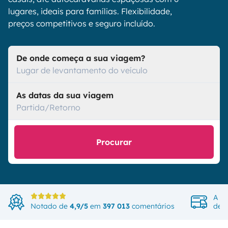
lugares, ideais para famílias. Flexibilidade,
preços competitivos e seguro incluído.
De onde começa a sua viagem?
Lugar de levantamento do veículo
As datas da sua viagem
Partida/Retorno
Procurar
A ma
Notado de
4,9/5
em
397 013
comentários
de v