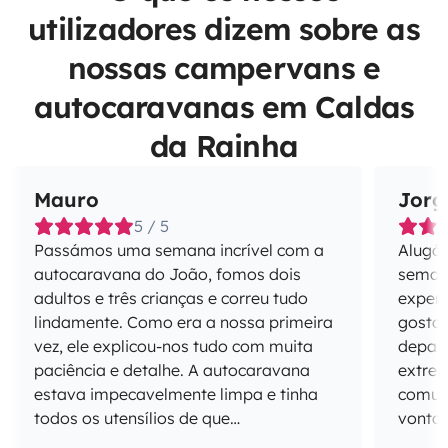
utilizadores dizem sobre as
nossas campervans e
autocaravanas em Caldas
da Rainha
Mauro
Jorg
5 / 5
Passámos uma semana incrível com a
Alugá
autocaravana do João, fomos dois
semana
adultos e três crianças e correu tudo
experi
lindamente. Como era a nossa primeira
gostar ou não. 
vez, ele explicou-nos tudo com muita
depar
paciência e detalhe. A autocaravana
extrem
estava impecavelmente limpa e tinha
comuni
todos os utensílios de que
vontad
precisávamos. Recomendo vivamente!
em por