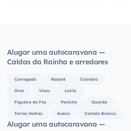
assim 
dele!)
pratos
acomo
cozinh
maravi
garage
Alugar uma autocaravana —
casset
Caldas da Rainha e arredores
dispon
semana
qualqu
Carregado
Nazaré
Coimbra
nos d
deles! Apetecia-me voltar atrás para a
Ovar
Viseu
Leiria
semana
Figueira da Foz
Peniche
Guarda
as féria
Yescap
Torres Vedras
Aveiro
Castelo Branco
Alugar uma autocaravana —