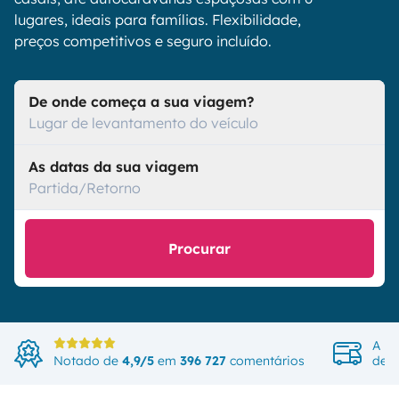
lugares, ideais para famílias. Flexibilidade,
preços competitivos e seguro incluído.
De onde começa a sua viagem?
Lugar de levantamento do veículo
As datas da sua viagem
Partida/Retorno
Procurar
A ma
Notado de
4,9/5
em
396 727
comentários
de v