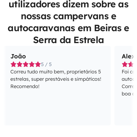
utilizadores dizem sobre as
nossas campervans e
autocaravanas em Beiras e
Serra da Estrela
João
Alex
5 / 5
Correu tudo muito bem, proprietários 5
Foi co
estrelas, super prestáveis e simpáticos!
autoca
Recomendo!
Correu