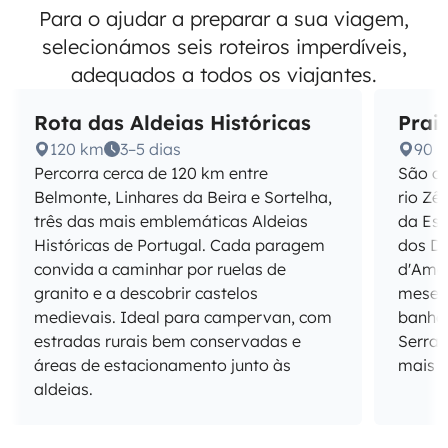
Para o ajudar a preparar a sua viagem,
selecionámos seis roteiros imperdíveis,
adequados a todos os viajantes.
Rota das Aldeias Históricas
Prai
120 km
3–5 dias
90 
Percorra cerca de 120 km entre
São ce
Belmonte, Linhares da Beira e Sortelha,
rio Zê
três das mais emblemáticas Aldeias
da Est
Históricas de Portugal. Cada paragem
dos Di
convida a caminhar por ruelas de
d'Amet
granito e a descobrir castelos
meses
medievais. Ideal para campervan, com
banhos
estradas rurais bem conservadas e
Serra 
áreas de estacionamento junto às
mais r
aldeias.