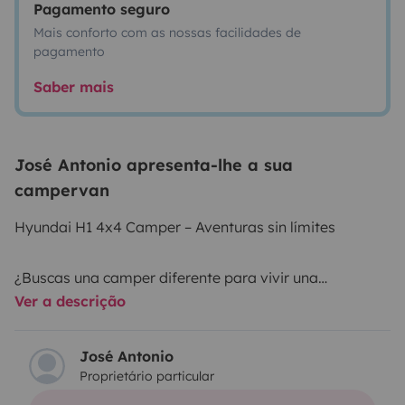
Pagamento seguro
Mais conforto com as nossas facilidades de
pagamento
Saber mais
José Antonio apresenta-lhe a sua
campervan
Hyundai H1 4x4 Camper – Aventuras sin límites
¿Buscas una camper diferente para vivir una
Ver a descrição
experiencia auténtica y todoterreno?
Nuestra Hyundai H1 4x4 camperizada es la opción
ideal para escapadas por la naturaleza, playas
José Antonio
Proprietário particular
remotas o rutas de montaña, con todas las
comodidades.