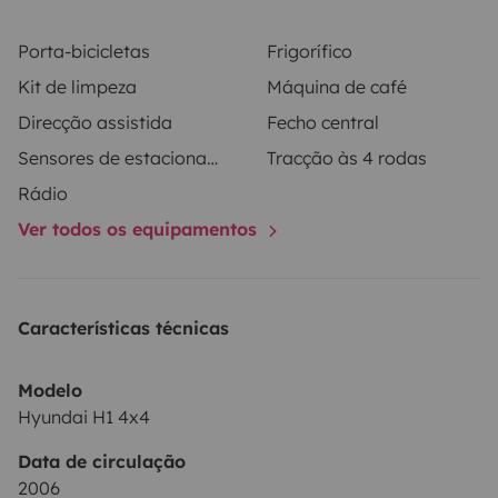
descansar tranquilamente
Porta-bicicletas
Frigorífico
Kit de limpeza
Máquina de café
Extras pensados para tu comodidad:
Direcção assistida
Fecho central
• Ducha exterior y fregadero abatible
• Hornillo con bombona de butano
Sensores de estacionamento
Tracção às 4 rodas
• Depósito de 50 litros de agua
Rádio
• Oscurecedores aislantes a medida (protección del
Ver todos os equipamentos
frío/calor y privacidad)
• Amplio espacio de almacenaje para dos personas
Características técnicas
¿Qué incluye el alquiler?
Modelo
Te la entregamos lista para disfrutar:
Hyundai H1 4x4
Ropa de cama, menaje, utensilios, depósitos llenos y
Data de circulação
consejos sobre rutas o lugares especiales si lo deseas.
2006