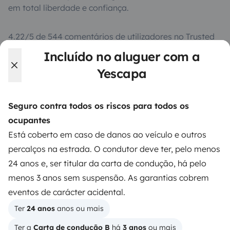
em total liberdade e confiança.
4.22/5 de 544 comentários de utilizadores no Trusted
Shops
Incluído no aluguer com a
Yescapa
Instagram
X
Pinterest
Facebook
Seguro contra todos os riscos para todos os
ocupantes
ALUGUER DE AUTOCARAVANAS
Está coberto em caso de danos ao veículo e outros
Como funciona?
percalços na estrada. O condutor deve ter, pelo menos
24 anos e, ser titular da carta de condução, há pelo
Alugar uma autocaravana
menos 3 anos sem suspensão. As garantias cobrem
Primeiros passos de autocaravana
eventos de carácter acidental.
Os comentários dos nossos utilizadores
Ter 
24 anos
 anos ou mais
Ajuda locatário
Ter a 
Carta de condução B
 há 
3 anos
 ou mais