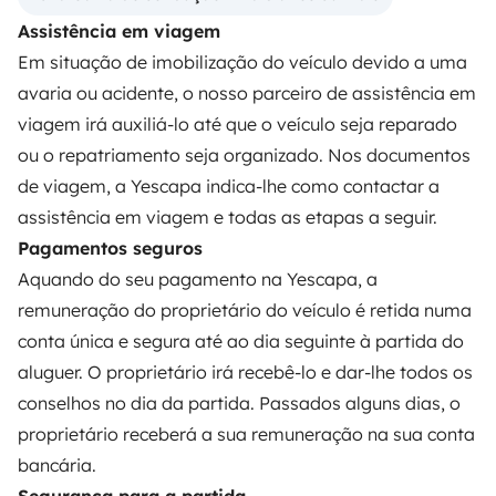
Assistência em viagem
Em situação de imobilização do veículo devido a uma
PROPRIETÁRIOS
avaria ou acidente, o nosso parceiro de assistência em
viagem irá auxiliá-lo até que o veículo seja reparado
Criar um anúncio
ou o repatriamento seja organizado. Nos documentos
Contrato de aluguer
de viagem, a Yescapa indica-lhe como contactar a
assistência em viagem e todas as etapas a seguir.
Seguro de aluguer
Pagamentos seguros
Assistências de aluguer
Aquando do seu pagamento na Yescapa, a
Ajuda proprietário
remuneração do proprietário do veículo é retida numa
conta única e segura até ao dia seguinte à partida do
aluguer. O proprietário irá recebê-lo e dar-lhe todos os
conselhos no dia da partida. Passados alguns dias, o
proprietário receberá a sua remuneração na sua conta
Modos de pagamento seguros
bancária.