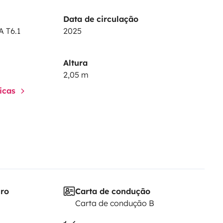
Data de circulação
 T6.1
2025
Altura
2,05 m
ticas
iro
Carta de condução
Carta de condução B