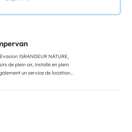
ampervan
'Evasion !
GRANDEUR NATURE,
s de plein air, installé en plein
également un service de location
ivement.
Confortable pour 4
son frigo et son chauffage
ur infatigable grâce à son
lle que soit la saison, quelle que
ute !