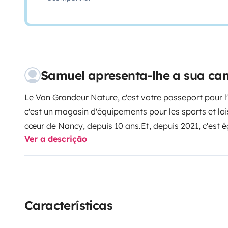
Samuel apresenta-lhe a sua c
Le Van Grandeur Nature, c'est votre passeport pour l
c'est un magasin d'équipements pour les sports et loisir
cœur de Nancy, depuis 10 ans.
Et, depuis 2021, c'est 
Ver a descrição
de Vans aménagés, de Volkswagen California exclus
voyageurs avec ses 2 couchages, sa cuisine équipée, 
stationnaire, ce Volkswagen California est un voyage
moteur diesel et sa boite de vitesse automatique. Que
soit la destination, vous pourrez compter sur lui.
En ro
Características