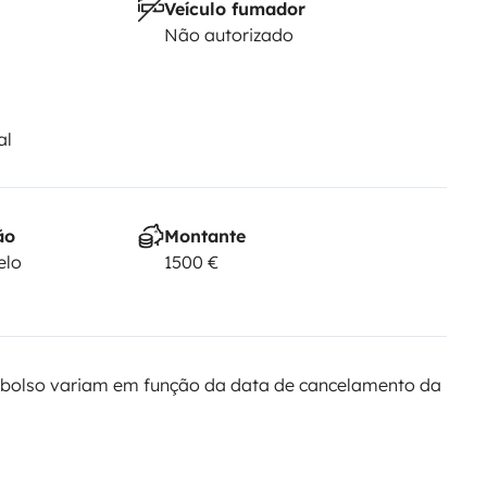
Veículo fumador
Não autorizado
al
ão
Montante
elo
1500 €
bolso variam em função da data de cancelamento da