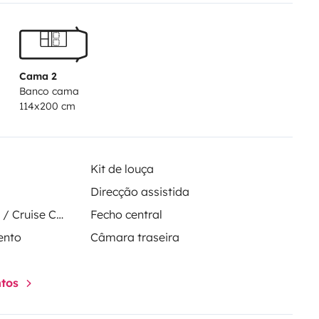
Cama 2
Banco cama
114x200 cm
Kit de louça
Direcção assistida
Regulador de velocidade / Cruise Control
Fecho central
ento
Câmara traseira
ntos