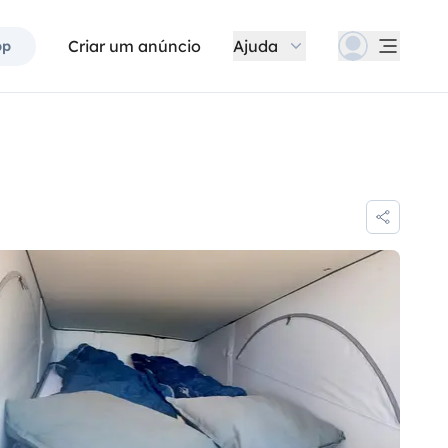
Criar um anúncio
Ajuda
pp