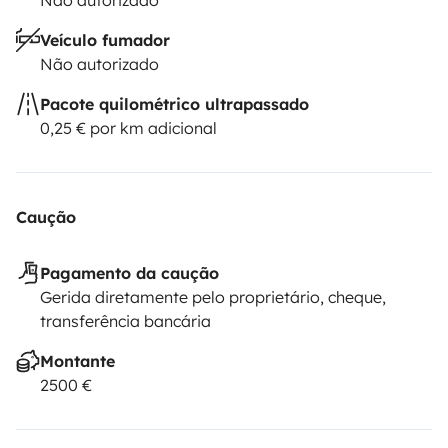
Não autorizado
you throughout your adventures!
Enjoy the most
Veículo fumador
beautiful spots that nature has to offer today! 🚐✨
Não autorizado
Pacote quilométrico ultrapassado
0,25 € por km adicional
Caução
Pagamento da caução
Gerida diretamente pelo proprietário, cheque,
transferência bancária
Montante
2500 €