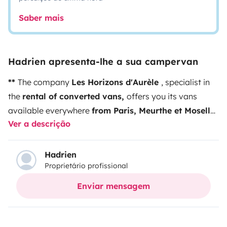
Saber mais
Hadrien apresenta-lhe a sua campervan
**
The company
Les Horizons d'Aurèle
, specialist in
the
rental of converted vans,
offers you its vans
available everywhere
from Paris, Meurthe et Moselle
Ver a descrição
(Nancy) and Vosges (Epinal - Dompaire ).* *
This van
is fitted out from a Renault Trafic Grand Confort finish,
Diesel, 3 seats (including one for a child up to 1.35 m),
Hadrien
Proprietário profissional
130 hp manual gearbox.
You benefit from a secure,
video-monitored space to park your personal vehicle
Enviar mensagem
for the duration of the rental.
Whether you're traveling
with family or friends, for a longer stay, or just a
weekend getaway, our rentals can be tailored to your