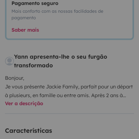
Pagamento seguro
Mais conforto com as nossas facilidades de
pagamento
Saber mais
Yann apresenta-lhe o seu furgão
transformado
Bonjour,
Je vous présente Jackie Family, parfait pour un départ
à plusieurs, en famille ou entre amis. Après 2 ans à
Ver a descrição
sillonner les routes en fourgon aménagé, je propose
désormais mes véhicules à la location. Celui-ci est très
récent, 1ère mise en circulation en avril 2024.
Características
Vous apprécierez la possibilité de voyager et dormir
jusqu'à 5 personnes dans un format contenu puisque