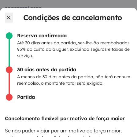
PROPRIETÁRIOS
Condições de cancelamento
Criar um anúncio
Contrato de aluguer
Reserva confirmada
Até 30 dias antes da partida, ser-lhe-ão reembolsados
Seguro de aluguer
95% do custo do aluguer, excluindo seguros e taxas de
serviço.
Assistências de aluguer
30 dias antes da partida
Ajuda proprietário
A menos de 30 dias antes da partida, não terá nenhum
reembolso, o montante total será exigido.
Partida
Modos de pagamento seguros
Cancelamento flexível por motivo de força maior
Pagamento em prestações
Se não puder viajar por um motivo de força maior,