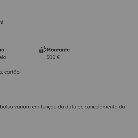
al
ão
Montante
elo
500 €
a, cartão
bolso variam em função da data de cancelamento da