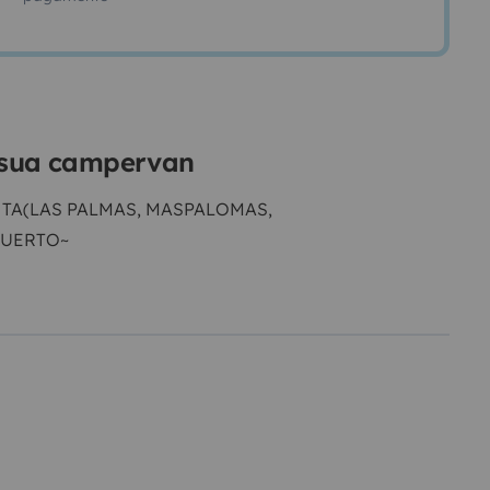
a sua campervan
NTA(LAS PALMAS, MASPALOMAS,
PUERTO~
ídate del reloj, siente la
brisa del
 Con esta
icónica
furgoneta
, la
 un nuevo paraíso.
mpresor
para mantener tu
acenaje de agua para refrescarte
r
para mayor confort en las
a relajarte y
grandes