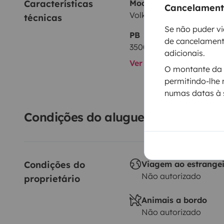
Características 
Modelo
Cancelamento
Volkswagen T3
técnicas
Se não puder vi
PB
de cancelament
3500 kg
adicionais.
Ver todas as caracterís
O montante da s
permitindo-lhe 
numas datas à 
Condições do aluguer
Condições do 
Viagem ao estrange
Não autorizado
proprietário
Animais a bordo
Não autorizado