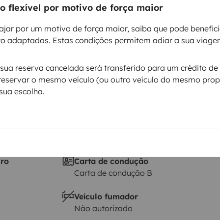
Data de circulação
 flexível por motivo de força maior
1989
ajar por um motivo de força maior, saiba que pode benefic
Altura
o adaptadas. Estas condições permitem adiar a sua viage
2 m
ticas
ua reserva cancelada será transferido para um crédito de 
reservar o mesmo veículo (ou outro veículo do mesmo propr
sua escolha.
iro
Carta de condução
Carta de condução B
Veículo fumador
Não autorizado