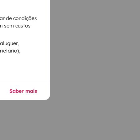
iar de condições
m sem custos
aluguer,
ietário),
Saber mais