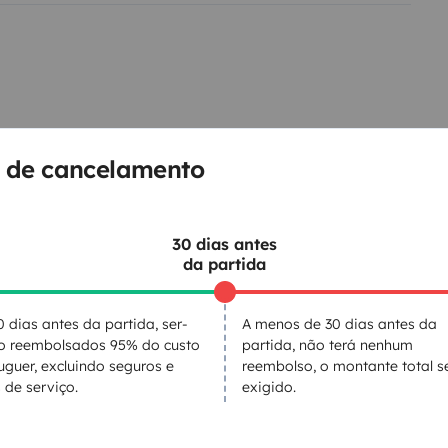
 cada
amanecer
.
ruta. Explora, desconecta y
vive
per empieza aquí!
 de cancelamento
Kit de louça
30 dias antes
da partida
Sanitas portáteis
Exaustor
0 dias antes da partida, ser-
A menos de 30 dias antes da
Pia
ão reembolsados 95% do custo
partida, não terá nenhum
ntos
uguer, excluindo seguros e
reembolso, o montante total s
 de serviço.
exigido.