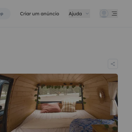
Criar um anúncio
Ajuda
pp