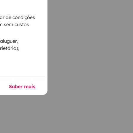
iar de condições
m sem custos
aluguer,
ietário),
Saber mais