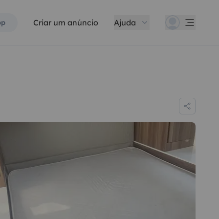
Criar um anúncio
Ajuda
pp