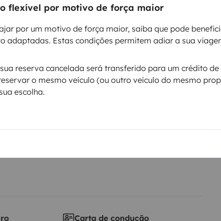
 flexível por motivo de força maior
ntos
ajar por um motivo de força maior, saiba que pode benefic
o adaptadas. Estas condições permitem adiar a sua viage
Data de circulação
ua reserva cancelada será transferido para um crédito de 
Zefiro 266 TL
2016
reservar o mesmo veículo (ou outro veículo do mesmo propr
Altura
sua escolha.
3,15 m
ticas
iro
Carta de condução