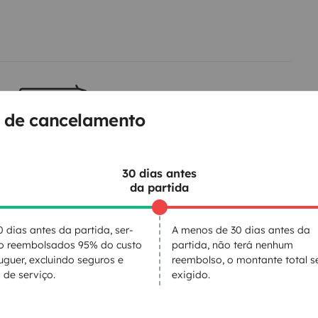
 de cancelamento
Cama 2
Cama central
140x180 cm
30 dias antes
da partida
Sanita
0 dias antes da partida, ser-
A menos de 30 dias antes da
ão reembolsados 95% do custo
partida, não terá nenhum
Frigorífico
uguer, excluindo seguros e
reembolso, o montante total s
Máquina de café
 de serviço.
exigido.
Regulador de velocidade / Cruise Control