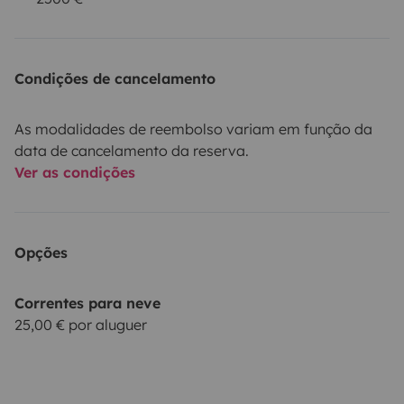
accompagner dans vos voyages !
Réservez dès
maintenant et partez à l’aventure dans ce van qui
combine praticité, confort et liberté !
Contactez-moi
Condições de cancelamento
pour plus d’informations et disponibilités.
Christophe
As modalidades de reembolso variam em função da
data de cancelamento da reserva.
Ver as condições
Opções
Correntes para neve
25,00 € por aluguer