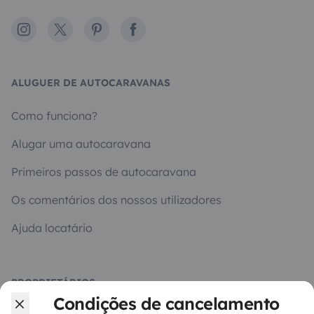
Instagram
X
Pinterest
Facebook
ALUGUER DE AUTOCARAVANAS
Como funciona?
Alugar uma autocaravana
Primeiros passos de autocaravana
Os comentários dos nossos utilizadores
Ajuda locatário
PROPRIETÁRIOS
Condições de cancelamento