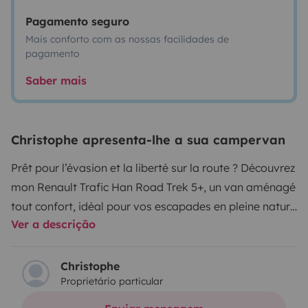
Pagamento seguro
Mais conforto com as nossas facilidades de
pagamento
Saber mais
Christophe apresenta-lhe a sua campervan
Prêt pour l’évasion et la liberté sur la route ? Découvrez
mon Renault Trafic Han Road Trek 5+, un van aménagé
tout confort, idéal pour vos escapades en pleine nature
Ver a descrição
ou vos road-trips entre amis ou en
famille.
Caractéristiques du véhicule :
• Capacité : 5
places confortables pour vos trajets
• Aménagement :
Christophe
Proprietário particular
Intérieur moderne avec cuisine équipée, lits
confortables, rangements optimisés
• Praticité : Idéal