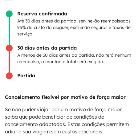
Criar um anúncio
Contrato de aluguer
Reserva confirmada
Até 30 dias antes da partida, ser-lhe-ão reembolsados
Seguro de aluguer
95% do custo do aluguer, excluindo seguros e taxas de
serviço.
Assistências de aluguer
30 dias antes da partida
Ajuda proprietário
A menos de 30 dias antes da partida, não terá nenhum
reembolso, o montante total será exigido.
Partida
Modos de pagamento seguros
Cancelamento flexível por motivo de força maior
Pagamento em prestações
Se não puder viajar por um motivo de força maior,
saiba que pode beneficiar de condições de
cancelamento adaptadas. Estas condições permitem
Descarregar na
Disponível na
adiar a sua viagem sem custos adicionais.
Apple Store
Google Play