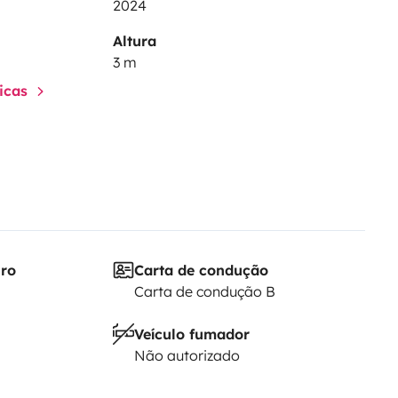
2024
Altura
3 m
ticas
iro
Carta de condução
Carta de condução B
Veículo fumador
Não autorizado