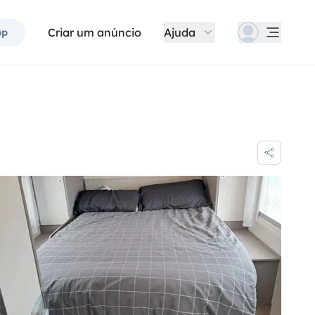
Criar um anúncio
Ajuda
pp