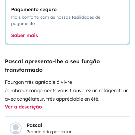
Pagamento seguro
Mais conforto com as nossas facilidades de
pagamento
Saber mais
Pascal apresenta-lhe o seu furgão
transformado
Fourgon très agréable à vivre
éombreux rangements.vous trouverez un réfrigérateur
avec congélateur, très appréciable en été.
Ver a descrição
Hotte au dessus de la plaque de cuissonun onduleur
permettant d’avoir du 220 volt sous limite de
puissance sans être relié à un compteur
Pascal
Proprietário particular
Tables et 2 chaises de camping.