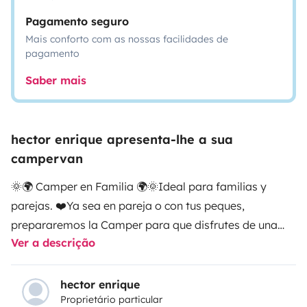
Pagamento seguro
Mais conforto com as nossas facilidades de
pagamento
Saber mais
hector enrique apresenta-lhe a sua
campervan
🌞​🌍​ Camper en Familia 🌍🌞
Ideal para familias y
parejas. ❤️‍
Ya sea en pareja o con tus peques,
prepararemos la Camper para que disfrutes de una
Ver a descrição
experiencia personalizada con todo lo que necesites y
unas vacaciones inolvidables.
¿Con que cuenta?
Sal,
azúcar, aceite de oliva extra virgen, jabón para platos,
hector enrique
Proprietário particular
y todo lo necesario para poder cocinar 👍
Cristales