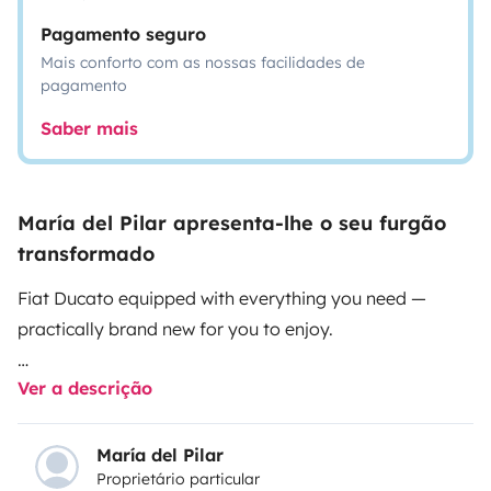
Pagamento seguro
Mais conforto com as nossas facilidades de
pagamento
Saber mais
María del Pilar apresenta-lhe o seu furgão
transformado
Fiat Ducato equipped with everything you need —
practically brand new for you to enjoy.
Ver a descrição
King-size bed up to 1.85 × 1.80 m, suitable for up to
three people, with seating and travel capacity for
three. It includes a shower and chemical toilet, 10-liter
María del Pilar
Proprietário particular
water heater, heating, cooking burners, 220 V sockets,