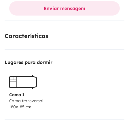
USB and USB-C ports, solar panel, booster, external
Enviar mensagem
power connector, and a 300 Ah battery.
The van also features CarPlay, making it very
Características
convenient to use your maps and music during the trip.
Lugares para dormir
Cama 1
Cama transversal
180x185 cm