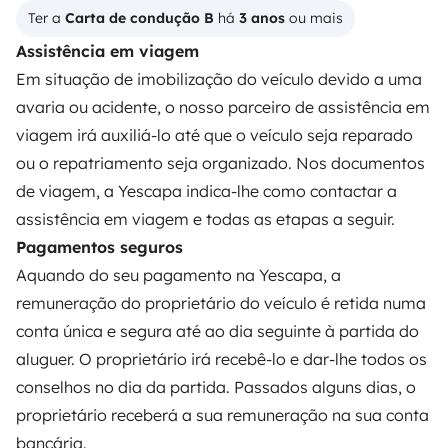
Ajuda locatário
Ter a 
Carta de condução B
 há 
3 anos
 ou mais
Assistência em viagem
Em situação de imobilização do veículo devido a uma
PROPRIETÁRIOS
avaria ou acidente, o nosso parceiro de assistência em
viagem irá auxiliá-lo até que o veículo seja reparado
Criar um anúncio
ou o repatriamento seja organizado. Nos documentos
Contrato de aluguer
de viagem, a Yescapa indica-lhe como contactar a
assistência em viagem e todas as etapas a seguir.
Seguro de aluguer
Pagamentos seguros
Assistências de aluguer
Aquando do seu pagamento na Yescapa, a
Ajuda proprietário
remuneração do proprietário do veículo é retida numa
conta única e segura até ao dia seguinte à partida do
aluguer. O proprietário irá recebê-lo e dar-lhe todos os
conselhos no dia da partida. Passados alguns dias, o
proprietário receberá a sua remuneração na sua conta
Modos de pagamento seguros
bancária.