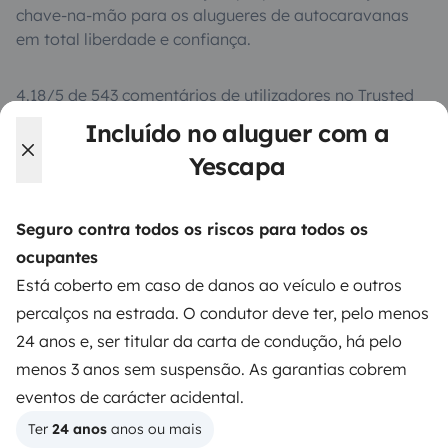
chave-na-mão para os alugueres de autocaravanas
em total liberdade e confiança.
4.18/5 de 543 comentários de utilizadores no Trusted
Shops
Incluído no aluguer com a
Yescapa
Instagram
X
Pinterest
Facebook
Seguro contra todos os riscos para todos os
ocupantes
ALUGUER DE AUTOCARAVANAS
Está coberto em caso de danos ao veículo e outros
Como funciona?
percalços na estrada. O condutor deve ter, pelo menos
24 anos e, ser titular da carta de condução, há pelo
Alugar uma autocaravana
menos 3 anos sem suspensão. As garantias cobrem
Primeiros passos de autocaravana
eventos de carácter acidental.
Os comentários dos nossos utilizadores
Ter 
24 anos
 anos ou mais