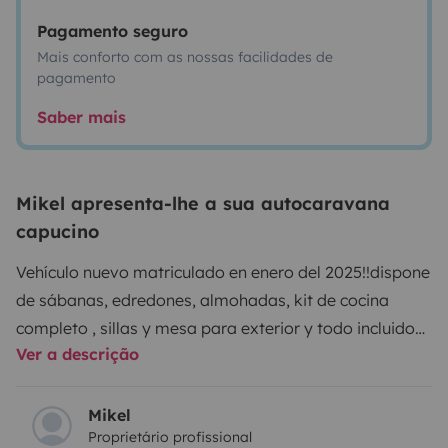
Pagamento seguro
Mais conforto com as nossas facilidades de
pagamento
Saber mais
Mikel apresenta-lhe a sua autocaravana
capucino
Vehículo nuevo matriculado en enero del 2025!!dispone
de sábanas, edredones, almohadas, kit de cocina
completo , sillas y mesa para exterior y todo incluido
Ver a descrição
en el precio!!y una bodega enorme para que te lleves
todo lo que necites(patinetes, bicis, motos...)
Mikel
Proprietário profissional