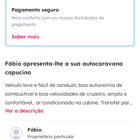
Pagamento seguro
Mais conforto com as nossas facilidades de
pagamento
Saber mais
Fábio apresenta-lhe a sua autocaravana
capucino
Veículo leve e fácil de conduzir, boa autonomia de
combustível e boa velocidades de cruzeiro, amplo e
confortável,
ar condicionado na cabine.
Transfer para
Ver a descrição
o aeroporto valor 50€
linhas de comboio e autocarros
próxima
bicicletas disponíveis por 15 € ao dia
Prancha
de stand up 15€ ao dia
Jogos de lençóis e toalhas 50€
Fábio
Proprietário particular
durante o período de aluguer.
Abastecimento de água