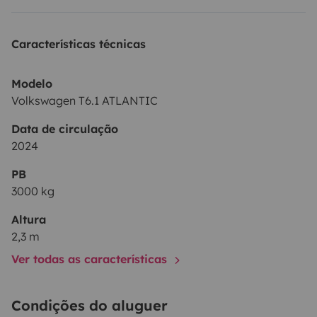
ilimitados, a Siesta Atlantic é uma excelente escolha
para quem procura alugar uma autocaravana com
Características técnicas
liberdade e flexibilidade.
A cor da sua carrinha pode ser
diferente da da fotografia. Nem todos os tetos
Modelo
possuem a lona “céu aberto”.
Volkswagen T6.1 ATLANTIC
Data de circulação
2024
PB
3000 kg
Altura
2,3 m
Ver todas as características
Condições do aluguer