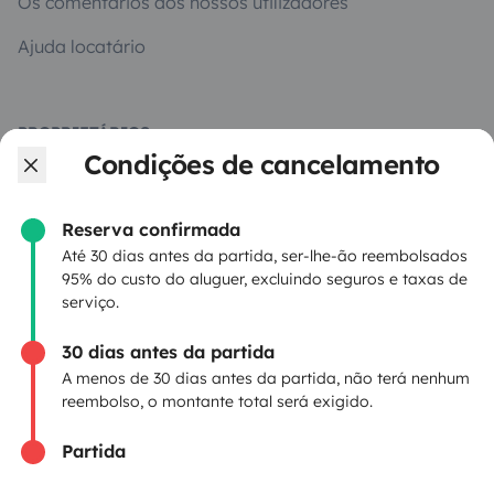
Os comentários dos nossos utilizadores
Ajuda locatário
PROPRIETÁRIOS
Condições de cancelamento
Criar um anúncio
Contrato de aluguer
Reserva confirmada
Até 30 dias antes da partida, ser-lhe-ão reembolsados
Seguro de aluguer
95% do custo do aluguer, excluindo seguros e taxas de
serviço.
Assistências de aluguer
30 dias antes da partida
Ajuda proprietário
A menos de 30 dias antes da partida, não terá nenhum
reembolso, o montante total será exigido.
Partida
Modos de pagamento seguros