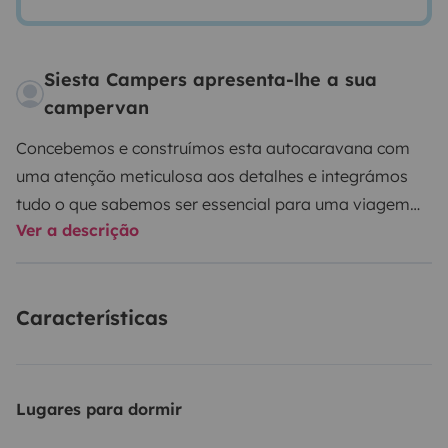
Siesta Campers apresenta-lhe a sua
campervan
Concebemos e construímos esta autocaravana com
uma atenção meticulosa aos detalhes e integrámos
tudo o que sabemos ser essencial para uma viagem
Ver a descrição
perfeita.
A Siesta Atlantic é um prazer de conduzir e um
prazer de estar em casa. O interior é simplesmente
deslumbrante. Oferece calor e inclui toques de
Características
madeira finamente trabalhados por todo o lado. O
prático banco traseiro desliza facilmente para fora do
caminho quando não está a ser utilizado e o banco do
passageiro da frente pode ser virado para trás,
Lugares para dormir
permitindo uma melhor utilização do espaço interior.