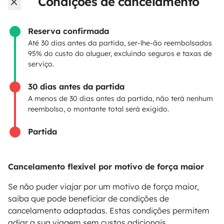
Condições de cancelamento
Criar um anúncio
Contrato de aluguer
Reserva confirmada
Até 30 dias antes da partida, ser-lhe-ão reembolsados
Seguro de aluguer
95% do custo do aluguer, excluindo seguros e taxas de
serviço.
Assistências de aluguer
30 dias antes da partida
Ajuda proprietário
A menos de 30 dias antes da partida, não terá nenhum
reembolso, o montante total será exigido.
Partida
Modos de pagamento seguros
Cancelamento flexível por motivo de força maior
Pagamento em prestações
Se não puder viajar por um motivo de força maior,
saiba que pode beneficiar de condições de
cancelamento adaptadas. Estas condições permitem
Descarregar na
Disponível na
adiar a sua viagem sem custos adicionais.