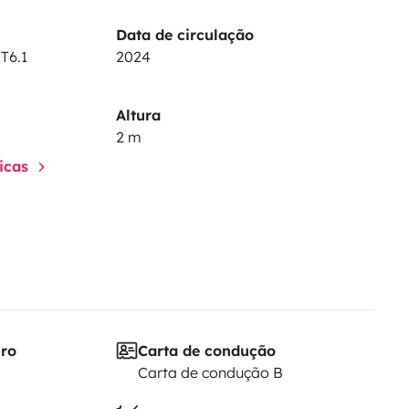
Data de circulação
T6.1
2024
Altura
2 m
ticas
iro
Carta de condução
Carta de condução B