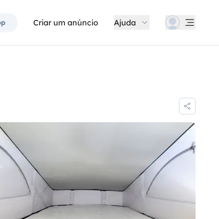
Criar um anúncio
Ajuda
pp