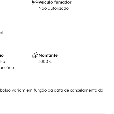
Veículo fumador
Não autorizado
al
ão
Montante
elo
3000 €
bancário
bolso variam em função da data de cancelamento da