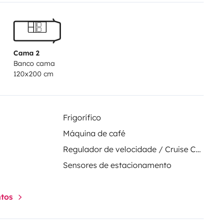
omiser au niveau des péages,
x difficiles d'accès en camping-
duit comme une voiture avec les
ions (CARPLAY,
Cama 2
Banco cama
e stocker votre véhicule personnel
120x200 cm
sé. N'hésitez pas à me contacter
eignements sur les disponibilités
Frigorífico
Máquina de café
Regulador de velocidade / Cruise Control
Sensores de estacionamento
ntos