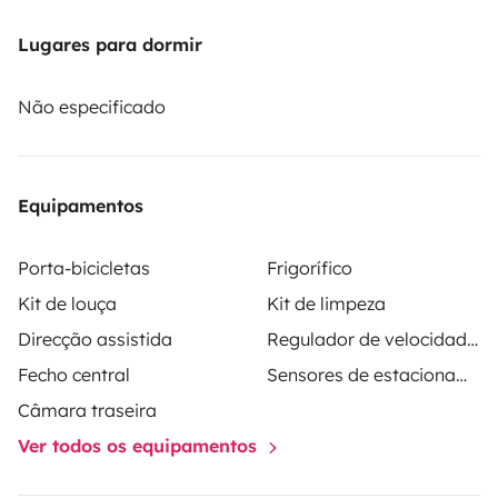
shower, awning, bike rack (on request), curtains.
The
heating means you can hit the road even in milder
Lugares para dormir
weather.
On the driving side, you'll find all the options
you need: cruise control, GPS, air conditioning, carplay,
Não especificado
etc.
Don't hesitate to contact us for more information :)
Equipamentos
Porta-bicicletas
Frigorífico
Kit de louça
Kit de limpeza
Direcção assistida
Regulador de velocidade / Cruise Control
Fecho central
Sensores de estacionamento
Câmara traseira
Ver todos os equipamentos