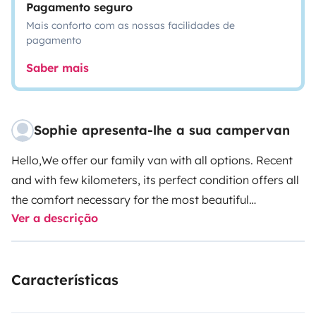
Pagamento seguro
Mais conforto com as nossas facilidades de
pagamento
Saber mais
Sophie apresenta-lhe a sua campervan
Hello,
We offer our family van with all options. Recent
and with few kilometers, its perfect condition offers all
the comfort necessary for the most beautiful
Ver a descrição
roadtrips.
With its 5 belted seats and two double beds,
it's easy to take the whole family on a trip. The front
seats fold down to create a convivial lounge.
Fully
Características
equipped: electricity (solar panels and 220 converter),
heating, kitchen (sink and 2 gas burners), fridge,