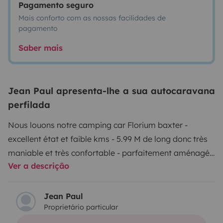
Pagamento seguro
Mais conforto com as nossas facilidades de
pagamento
Saber mais
Jean Paul apresenta-lhe a sua autocaravana
perfilada
Nous louons notre camping car Florium baxter -
excellent état et faible kms - 5.99 M de long donc très
maniable et très confortable - parfaitement aménagé
Ver a descrição
avec son lit à la Française - il est équipé d'un grand
frigo/congel 145 litres - de 2 feux de cuisson - d'une
hotte aspirante - penderie - de nombreux rangements -
Jean Paul
Proprietário particular
coin toilette spacieux - stores rémis - porte 2 vélos
simples - soute aménagée accessible de l'intérieur