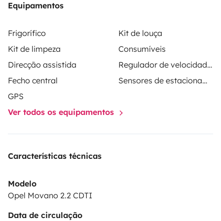
Equipamentos
' Voir le monde de ses yeux est mille fois mieux que
n'importe quel rêve. '
Frigorífico
Kit de louça
Kit de limpeza
Consumíveis
Alors à très vite 🌎
Direcção assistida
Regulador de velocidade / Cruise Control
Julie & Anthony
Fecho central
Sensores de estacionamento
GPS
Ver todos os equipamentos
Características técnicas
Modelo
Opel Movano 2.2 CDTI
Data de circulação