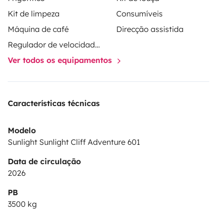
• Plenty of storage
Kit de limpeza
Consumíveis
• Cozy living space
Máquina de café
Direcção assistida
Regulador de velocidade / Cruise Control
Ver todos os equipamentos
🍳 Included equipment (no extra cost)
• Outdoor table + chairs / loungers
Características técnicas
• BBQ
• Isofix x2
Modelo
• Outdoor kitchen on request
Sunlight Sunlight Cliff Adventure 601
• Kitchenware & utensils
Data de circulação
• Awning
2026
• Bikes (if available) 🚲
• Games (Molky, ball, etc.)
PB
3500 kg