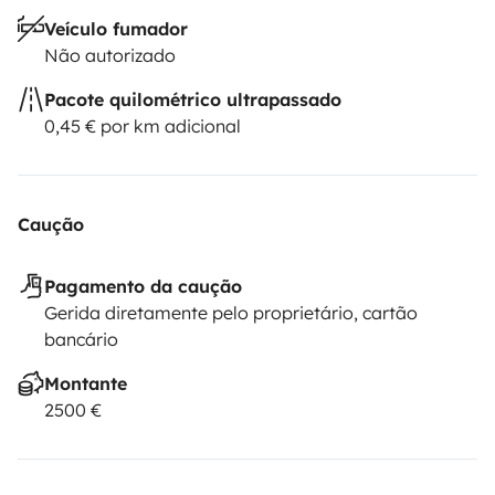
Veículo fumador
Não autorizado
✈️ Access & logistics
Pacote quilométrico ultrapassado
• 15 min from Bordeaux airport
0,45 € por km adicional
• 25 min from train station
• Transfer available (25 € / trip)
Caução
• Fly & Drive free from 14 days
Pagamento da caução
• Free parking
Gerida diretamente pelo proprietário, cartão
bancário
• Luggage storage
Montante
2500 €
🌍 Travel freely across Europe