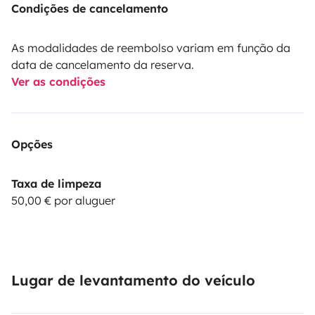
Condições de cancelamento
As modalidades de reembolso variam em função da
➕ Extras
data de cancelamento da reserva.
Ver as condições
• 🛶 Inflatable canoe
• 🔋 Power station
• 🏄 Surfboards
Opções
Taxa de limpeza
50,00 € por aluguer
💰 Pricing
• Long-term discounts up to –50%
Lugar de levantamento do veículo