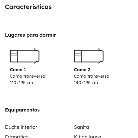
Características
🔧 Vehicle overview
Lugares para dormir
• Model: Sunlight Cliff 601 (Fiat Ducato)
• Condition: Excellent / nearly new
• Capacity: up to 4 people
• License: Standard driving license (B)
• Driving: Easy and comfortable
Cama 1
Cama 2
Cama transversal
Cama transversal
110x195 cm
140x195 cm
🛏️ Comfort & layout
Equipamentos
• Comfortable sleeping areas
• Bathroom with shower 🚿
Duche interior
Sanita
• Fully equipped kitchen
Frigorífico
Kit de louça