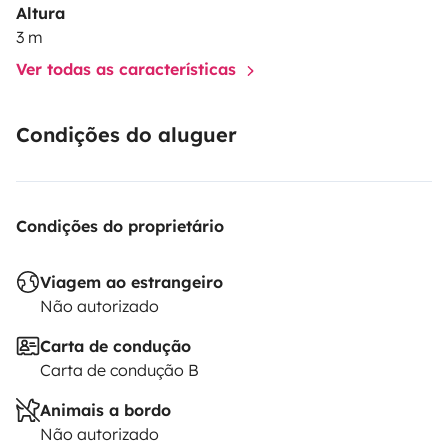
👉 Just pack your bags and go
Altura
3 m
Ver todas as características
⭐ What makes the difference
Condições do aluguer
You don’t just rent a van – you get a real experience:
• 🗺️ Personal map with 400+ tested spots
Condições do proprietário
• 🧭 Free itinerary assistance
• 📱 Support during your trip
Viagem ao estrangeiro
Não autorizado
Two ways to travel:
Carta de condução
• total freedom
Carta de condução B
• or guided experience
Animais a bordo
Não autorizado