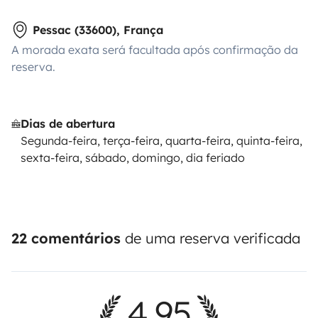
🌍 Languages
Pessac (33600), França
A morada exata será facultada após confirmação da
French 🇫🇷 | German 🇩🇪 | English 🇬🇧 | Spanish 🇪🇸
reserva.
Dias de abertura
📩 Feel free to contact me!
Segunda-feira, terça-feira, quarta-feira, quinta-feira,
sexta-feira, sábado, domingo, dia feriado
22 comentários
de uma reserva verificada
4,95