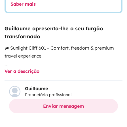
Saber mais
Guillaume apresenta-lhe o seu furgão
transformado
🚐 Sunlight Cliff 601 – Comfort, freedom & premium
travel experience
Ver a descrição
Discover this modern Sunlight Cliff 601, in excellent
condition and fully equipped for your next adventure.
Perfect for 2 to 4 people, it offers a great balance
Guillaume
Proprietário profissional
between compact size, comfort and practicality.
Enviar mensagem
Whether you prefer total freedom or some help
organizing your trip, I adapt to your travel style.