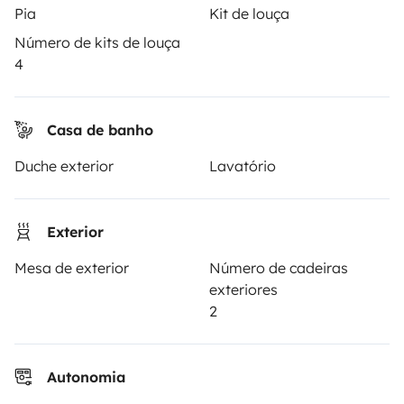
Pia
Kit de louça
PROPRIETÁRIOS
Número de kits de louça
4
Criar um anúncio
Contrato de aluguer
Casa de banho
Seguro de aluguer
Duche exterior
Lavatório
Assistências de aluguer
Ajuda proprietário
Exterior
Mesa de exterior
Número de cadeiras
exteriores
2
Modos de pagamento seguros
Pagamento em prestações
Autonomia