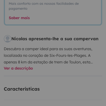
Mais conforto com as nossas facilidades de
pagamento
Saber mais
Nicolas apresenta-lhe a sua campervan
Descubra a camper ideal para as suas aventuras,
localizada no coração de Six-Fours-les-Plages. A
apenas 8 km da estação de trem de Toulon, esta
Ver a descrição
camper oferece fácil acesso a todos os seus destinos!
Você encontrará várias áreas de estacionamento
gratuitas a apenas 5 minutos a pé e numerosas linhas
Características
de ônibus conectando o centro de Toulon e estações
próximas.
Para sua conveniência, posso indicar a rota
mais simples ou até mesmo buscá-lo nas estações de