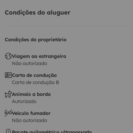
Carregamento
: Suportes para telefone no painel de
condução e cabos de carregamento para iPhone e
Condições do aluguer
Android.
-
Roupa de Cama Fornecida
: Lençóis,
travesseiros e cobertores incluídos para uma
experiência de aluguel sem preocupações.
Condições do proprietário
Viagem ao estrangeiro
Não autorizado
Carta de condução
Carta de condução B
Animais a bordo
Autorizado
Veículo fumador
Não autorizado
Pacote quilométrico ultrapassado