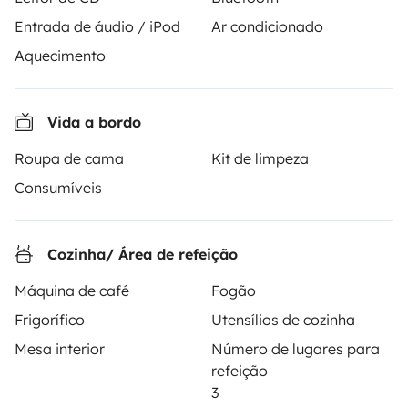
4.18/5 de 543 comentários de utilizadores no Trusted
Entrada de áudio / iPod
Ar condicionado
Shops
Aquecimento
Instagram
X
Pinterest
Facebook
Vida a bordo
Roupa de cama
Kit de limpeza
ALUGUER DE AUTOCARAVANAS
Consumíveis
Como funciona?
Alugar uma autocaravana
Cozinha/ Área de refeição
Primeiros passos de autocaravana
Máquina de café
Fogão
Frigorífico
Utensílios de cozinha
Os comentários dos nossos utilizadores
Mesa interior
Número de lugares para
Ajuda locatário
refeição
3