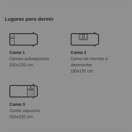
espontaneidade que apenas uma autocaravana te
pode proporcionar. Com segurança e conforto
Lugares para dormir
garantidos, oferecemos assistência durante todo o
percurso, tornando as férias SOBRE RODAS uma
experiência gratificante e inesquecível. Não esperes
mais, começa esta jornada épica de autocaravana
Cama 1
Cama 2
hoje e descobre um mundo novo e emocionante. Não
Camas sobrepostas
Cama de montar e
100x220 cm
desmontar
vais querer outra coisa!
Ideal para 3/4 pessoas, mas
130x170 cm
acomoda até 6.
Autocaravana limpa e higienizada a
fundo entre cada utilização.
Cama 3
Cama capucino
150x220 cm