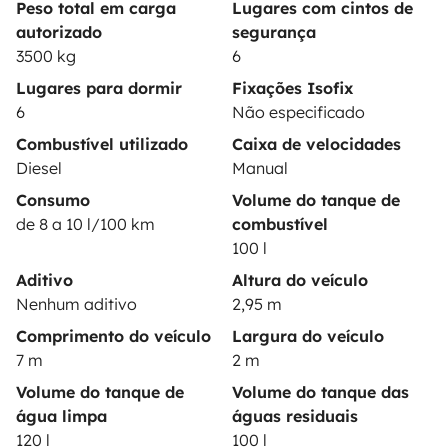
Peso total em carga
Lugares com cintos de
autorizado
segurança
3500 kg
6
Lugares para dormir
Fixações Isofix
Modos de pagamento seguros
6
Não especificado
Combustível utilizado
Caixa de velocidades
Pagamento em prestações
Diesel
Manual
Consumo
Volume do tanque de
de 8 a 10 l/100 km
combustível
Descarregar na
Disponível na
100 l
Apple Store
Google Play
Aditivo
Altura do veículo
Nenhum aditivo
2,95 m
Comprimento do veículo
Largura do veículo
O blog
Contactos
Recrutamento
CGU
7 m
2 m
Confidencialidade
Cookies
Volume do tanque de
Volume do tanque das
água limpa
águas residuais
© 2026 Yescapa
120 l
100 l