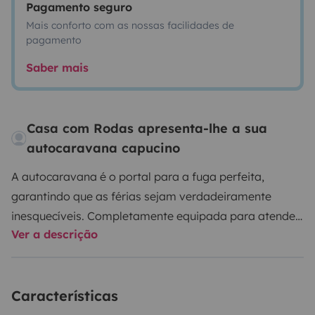
Pagamento seguro
Mais conforto com as nossas facilidades de
pagamento
Saber mais
Casa com Rodas apresenta-lhe a sua
autocaravana capucino
A autocaravana é o portal para a fuga perfeita,
garantindo que as férias sejam verdadeiramente
inesquecíveis. Completamente equipada para atender
Ver a descrição
a todas as necessidades, esta CASA COM RODAS
oferece a independência para explorar a natureza
intocada, praias paradisíacas, aldeias e vilas
Características
pitorescas e paisagens deslumbrantes. Deixa para
trás os horários apertados e as rotas fixas, e abraça a