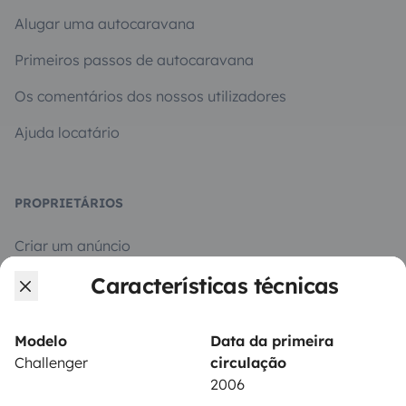
Alugar uma autocaravana
Primeiros passos de autocaravana
Os comentários dos nossos utilizadores
Ajuda locatário
PROPRIETÁRIOS
Criar um anúncio
Características técnicas
Contrato de aluguer
Seguro de aluguer
Modelo
Data da primeira
Assistências de aluguer
Challenger
circulação
2006
Ajuda proprietário