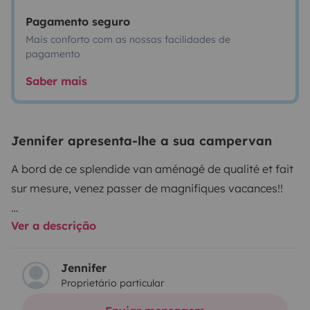
Pagamento seguro
Mais conforto com as nossas facilidades de
pagamento
Saber mais
Jennifer apresenta-lhe a sua campervan
A bord de ce splendide van aménagé de qualité et fait
sur mesure, venez passer de magnifiques vacances!!
Ver a descrição
Proche de la nature parcourez les routes et arrêtez-
vous quand ça vous plaît. Grâce à un forfait de
100km/jour, ainsi que l'option 200km/jour vous
Jennifer
Proprietário particular
disposez d’une grande liberté.