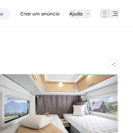
Criar um anúncio
Ajuda
pp