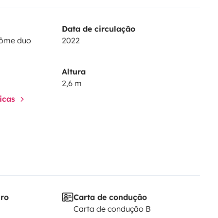
Data de circulação
dôme duo
2022
Altura
2,6 m
ticas
iro
Carta de condução
Carta de condução B