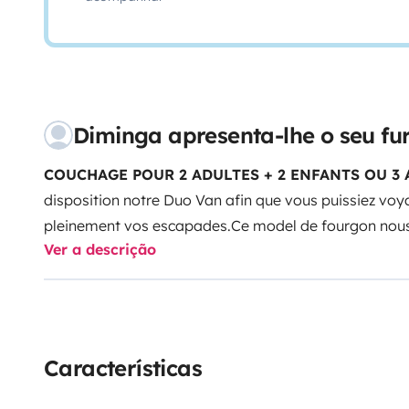
Diminga apresenta-lhe o seu f
COUCHAGE POUR 2 ADULTES + 2 ENFANTS OU 3 
disposition notre Duo Van afin que vous puissiez voya
pleinement vos escapades.
Ce model de fourgon nous 
Ver a descrição
ses aménagements fonctionnels (offre confort et au
intérieur bien organisé permet de profiter d'un bel es
compression 138L et compartiment congélateur) et d'
toit ouvrant électrique.
Les Lits jumeaux se transforme
places) avec un accès aux rangements dessous et tou
Características
de bain est avec cloison modulable séparant toilette
également équipé :
d'une batterie lithium de série
d'u